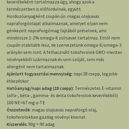
keverékeként tartalmazza úgy, ahogy azok a
természetben is előfordulnak, együtt.
Hordozóanyagként csupán ún. magas olajsavas
napraforgóolajat alkalmaznak, amelyet olyan nem
génkezelt napraforgómag fajtából préselnek, ami
mindössze 1-2% omega-6 zsírsavat tartalmaz. Ettől nem
csupán stabilabb lesz, de szervezetünk omega-6/omega-3
arányán sem ront. A felhasznált tokoferolok GMO-mentes
növényekből származnak és sem szóját, sem más
allergént nem tartalmaznak.
Ajánlott fogyasztási mennyiség:
napi 28 csepp, legjobb
étkezéskor
Hatóanyag/napi adag (28 csepp):
Természetes E-vitamin
(alfa-, béta-, gamma- és delta tokoferolok keverékéből)
100 NE=67 mg ɑ-TE
Összetevők
: magas olajsavas napraforgó olaj,
tokoferolokban gazdag növényi kivonat.
Kiszerelés
: 90g = 90 adag