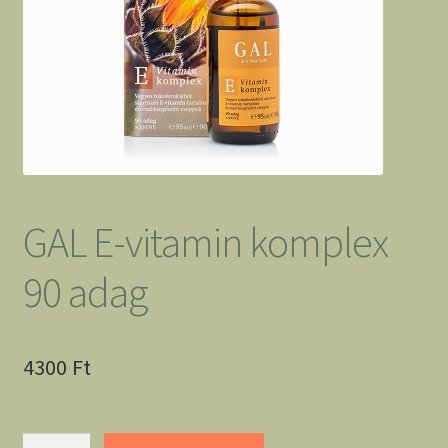
GAL E-vitamin komplex
90 adag
4300
Ft
GAL