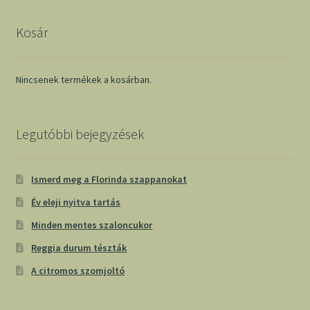
Kosár
Nincsenek termékek a kosárban.
Legutóbbi bejegyzések
Ismerd meg a Florinda szappanokat
Év eleji nyitva tartás
Minden mentes szaloncukor
Reggia durum tészták
A citromos szomjoltó