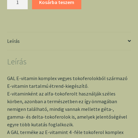
Kosárba teszem
E-
vitamin
komplex
90
adag
Leírás
mennyiség
Leírás
GAL E-vitamin komplex vegyes tokoferolokból származó
E-vitamin tartalmú étrend-kiegészítő.
E-vitaminként az alfa-tokoferolt használják széles
körben, azonban a természetben ez így önmagában
nemigen található, mindig vannak mellette géta-,
gamma- és delta-tokoferolok is, amelyek jelentőségével
egyre több kutatás foglalkozik.
A GAL terméke az E-vitamint 4 -féle tokoferol komplex