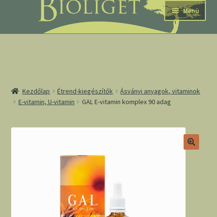
Ugrás
Kilépés
Menü
a
a
navigációhoz
tartalomba
nd
Kezdőlap
Étrend-kiegészítők
Ásványi anyagok, vitaminok
E-vitamin, U-vitamin
GAL E-vitamin komplex 90 adag
u
nd
u