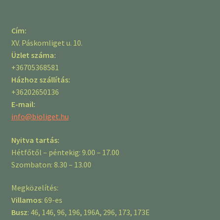
Cím:
XV. Páskomliget u. 10.
Üzlet száma:
+36705368581
Házhoz szállítás:
+36202650136
E-mail:
info@bioliget.hu
Nyitva tartás:
Hétfőtől – péntekig: 9.00 – 17.00
Szombaton: 8.30 – 13.00
Megközelítés:
Villamos
: 69-es
Busz
: 46, 146, 96, 196, 196A, 296, 173, 173E