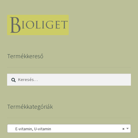
Termékkereső
Keresés:
Termékkategóriák
E-vitamin, U-vitamin
×