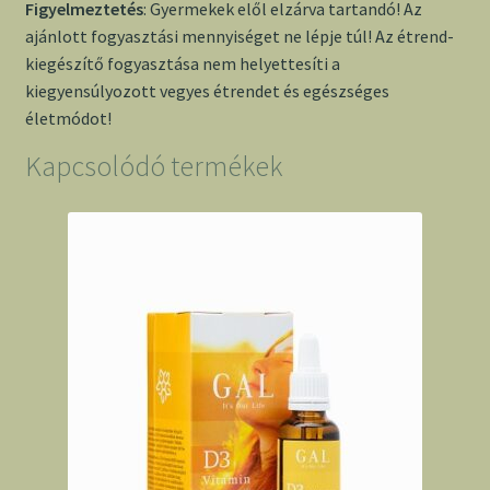
Figyelmeztetés
: Gyermekek elől elzárva tartandó! Az
ajánlott fogyasztási mennyiséget ne lépje túl! Az étrend-
kiegészítő fogyasztása nem helyettesíti a
kiegyensúlyozott vegyes étrendet és egészséges
életmódot!
Kapcsolódó termékek