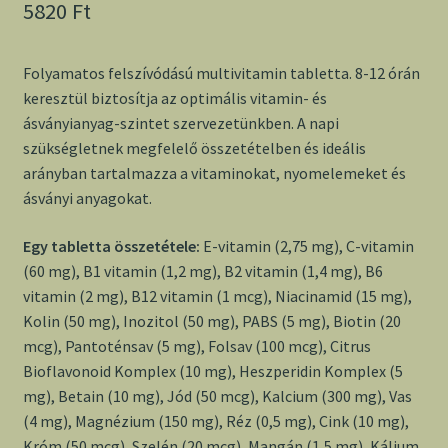
5820
Ft
Folyamatos felszívódású multivitamin tabletta. 8-12 órán
keresztül biztosítja az optimális vitamin- és
ásványianyag-szintet szervezetünkben. A napi
szükségletnek megfelelő összetételben és ideális
arányban tartalmazza a vitaminokat, nyomelemeket és
ásványi anyagokat.
Egy tabletta összetétele:
E-vitamin (2,75 mg), C-vitamin
(60 mg), B1 vitamin (1,2 mg), B2 vitamin (1,4 mg), B6
vitamin (2 mg), B12 vitamin (1 mcg), Niacinamid (15 mg),
Kolin (50 mg), Inozitol (50 mg), PABS (5 mg), Biotin (20
mcg), Pantoténsav (5 mg), Folsav (100 mcg), Citrus
Bioflavonoid Komplex (10 mg), Heszperidin Komplex (5
mg), Betain (10 mg), Jód (50 mcg), Kalcium (300 mg), Vas
(4 mg), Magnézium (150 mg), Réz (0,5 mg), Cink (10 mg),
Króm (50 mcg), Szelén (20 mcg), Mangán (1,5 mg), Kálium