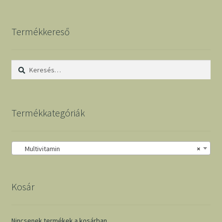
Termékkereső
Keresés:
Termékkategóriák
Multivitamin
×
Kosár
Nincsenek termékek a kosárban.