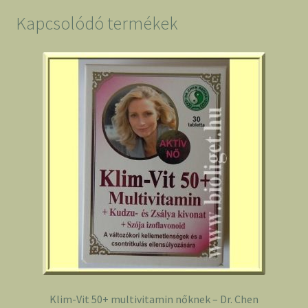
90
db-
Kapcsolódó termékek
os
-
Vitamin
Station
mennyiség
Klim-Vit 50+ multivitamin nőknek – Dr. Chen