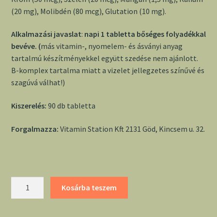
(20 mg), Molibdén (80 mcg), Glutation (10 mg).
Alkalmazási javaslat
:
napi 1 tabletta bőséges folyadékkal
bevéve. (
más vitamin-, nyomelem- és ásványi anyag
tartalmú készítményekkel együtt szedése nem ajánlott.
B-komplex tartalma miatt a vizelet jellegzetes színűvé és
szagúvá válhat!)
Kiszerelés:
90 db tabletta
Forgalmazza:
Vitamin Station Kft 2131 Göd, Kincsem u. 32.
EveryOne
Kosárba teszem
multivitamin
tabletta