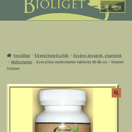
Ugrás
Kilépés
Menü
a
a
navigációhoz
tartalomba
nd
Kezdőlap
Étrend-kiegészítők
Ásványi anyagok, vitaminok
Multivitamin
EveryOne multivitamin tabletta 90 db-os – Vitamin
Station
u
nd
u