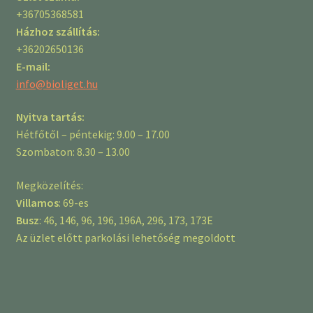
+36705368581
Házhoz szállítás:
+36202650136
E-mail:
info@bioliget.hu
Nyitva tartás:
Hétfőtől – péntekig: 9.00 – 17.00
Szombaton: 8.30 – 13.00
Megközelítés:
Villamos
: 69-es
Busz
: 46, 146, 96, 196, 196A, 296, 173, 173E
Az üzlet előtt parkolási lehetőség megoldott