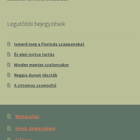
Legutóbbi bejegyzések
Ismerd meg a Florinda szappanokat
Év eleji nyitva tartás
Minden mentes szaloncukor
Reggia durum tészták
A citromos szomjoltó
Webáruház
Hírek, bejegyzések