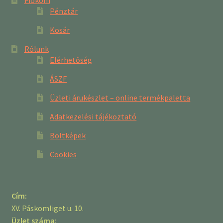
Fiókom
Pénztár
Kosár
Rólunk
Elérhetőség
ÁSZF
Üzleti árukészlet – online termékpaletta
Adatkezelési tájékoztató
Boltképek
Cookies
Cím:
XV. Páskomliget u. 10.
Üzlet száma: