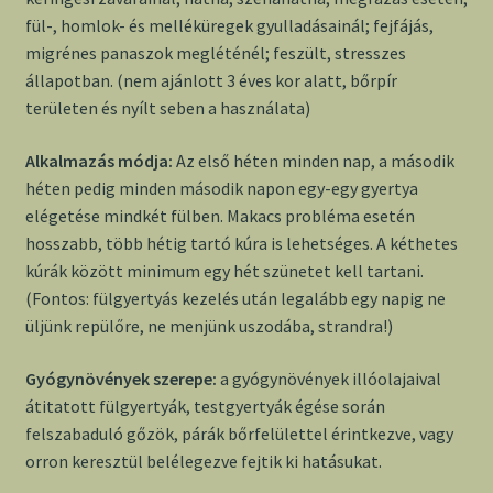
fül-, homlok- és melléküregek gyulladásainál; fejfájás,
migrénes panaszok megléténél; feszült, stresszes
állapotban. (nem ajánlott 3 éves kor alatt, bőrpír
területen és nyílt seben a használata)
Alkalmazás módja:
Az első héten minden nap, a második
héten pedig minden második napon egy-egy gyertya
elégetése mindkét fülben. Makacs probléma esetén
hosszabb, több hétig tartó kúra is lehetséges. A kéthetes
kúrák között minimum egy hét szünetet kell tartani.
(Fontos: fülgyertyás kezelés után legalább egy napig ne
üljünk repülőre, ne menjünk uszodába, strandra!)
Gyógynövények szerepe:
a gyógynövények illóolajaival
átitatott fülgyertyák, testgyertyák égése során
felszabaduló gőzök, párák bőrfelülettel érintkezve, vagy
orron keresztül belélegezve fejtik ki hatásukat.