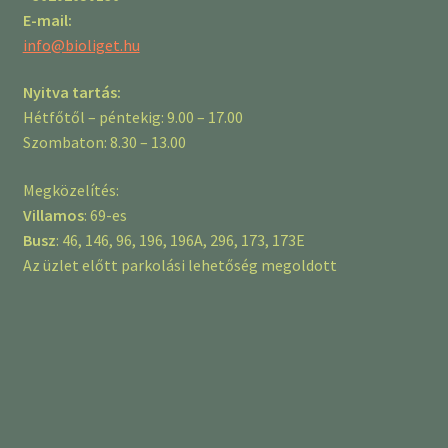
E-mail:
info@bioliget.hu
Nyitva tartás:
Hétfőtől – péntekig: 9.00 – 17.00
Szombaton: 8.30 – 13.00
Megközelítés:
Villamos
: 69-es
Busz
: 46, 146, 96, 196, 196A, 296, 173, 173E
Az üzlet előtt parkolási lehetőség megoldott