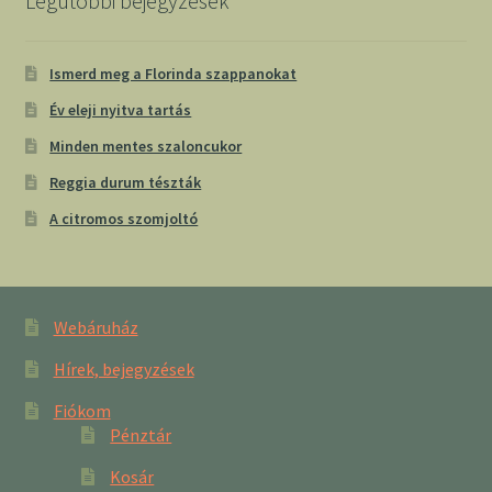
Legutóbbi bejegyzések
Ismerd meg a Florinda szappanokat
Év eleji nyitva tartás
Minden mentes szaloncukor
Reggia durum tészták
A citromos szomjoltó
Webáruház
Hírek, bejegyzések
Fiókom
Pénztár
Kosár