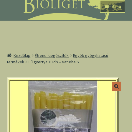
Ugrás
Kilépés
Menü
a
a
navigációhoz
tartalomba
nd
Kezdőlap
Étrend-kiegészítők
Egyéb gyógyhatású
termékek
Fülgyertya 10 db – Naturhelix
u
nd
u