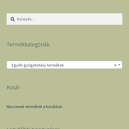
Keresés:
Termékkategóriák
Egyéb gyógyhatású termékek
×
Kosár
Nincsenek termékek a kosárban.