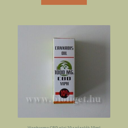
Viapharma CBD olaj 10 százalék 10ml