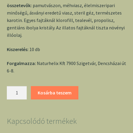
összetevők:
pamutvászon, méhviasz, élelmiszeripari
minőségű, ásványi eredetű viasz, steril géz, természetes
karotin. Egyes fajtáknál klorofill, tealevél, propolisz,
gentiáns ibolya kristály. Az illatos fajtáknál tiszta növényi
illóolaj.
Kiszerelés:
10 db
Forgalmazza:
Naturhelix Kft 7900 Szigetvár, Dencsházai út
6-8.
Fülgyertya
Kosárba teszem
10
db
-
Naturhelix
Kapcsolódó termékek
mennyiség