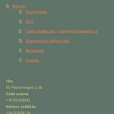
Rólunk
Elérhetőség
ÁSZF
Üzleti árukészlet – online termékpaletta
Adatkezelési tájékoztató
Boltképek
Cookies
Cím:
XV. Páskomliget u. 10.
Üzlet száma:
+36705368581
Házhoz szállítás:
+36202650136