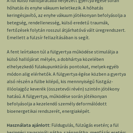
A fül külső hallójáratába helyezett gyertya égése során
hőhatás és enyhe vákuum keletkezik. A hőhatás
keringésjavító, az enyhe vákuum jótékonyan befolyásolja a
betegség, rendellenesség, külső eredetű traumák,
fertőzések folytán rosszul átjárhatóvá vált üregrendszert.
Emellett a fülzsír fellazításában is segít.
A fent leírtakon túl a fülgyertya működése stimulálja a
külső hallójárat mélyén, a dobhártya közelében
elhelyezkedő fülakupunktúrás pontokat, melyek egyéb
módon alig elérhetők. A fülgyertya égése közben a gyertya
alsó részén a fülbe kilépő, kis mennnyiségű füstgáz-
illóolajgőz keverék (összetevői révén) szintén jótékony
hatású. A fülgyertya, működése során jótékonyan
befolyásolja a kezelendő személy deformálódott
bioenergetikai rendszerét, energiaképét.
Használata ajánlott:
Füldugulás, fülzúgás esetén; a fül
keringési zavarainál; nátha, szénanátha, megfázás esetén;