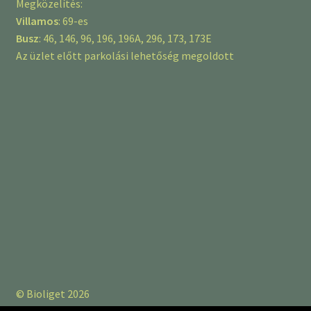
Megközelítés:
Villamos
: 69-es
Busz
: 46, 146, 96, 196, 196A, 296, 173, 173E
Az üzlet előtt parkolási lehetőség megoldott
© Bioliget 2026
Adatkezelési tájékoztató
Built with Storefront &