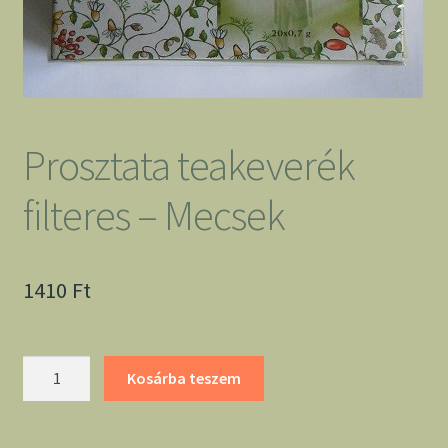
Prosztata teakeverék
filteres – Mecsek
1410
Ft
Prosztata
Kosárba teszem
teakeverék
filteres
-