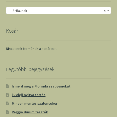
Férfiaknak
×
Kosár
Nincsenek termékek a kosárban.
Legutóbbi bejegyzések
Ismerd meg a Florinda szappanokat
Év eleji nyitva tartás
Minden mentes szaloncukor
Reggia durum tészták