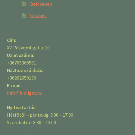
Boltképek
Cookies
Cím:
XV. Páskomliget u. 10.
Üzlet száma:
+36705368581
Házhoz szállítás:
+36202650136
E-mail:
info@bioliget.hu
Nyitva tartás:
Hétfőtől – péntekig: 9.00 – 17.00
Szombaton: 8.30 – 13.00