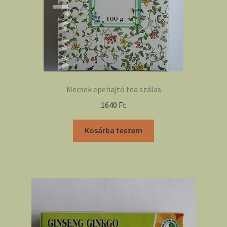
Mecsek epehajtó tea szálas
1640
Ft
Kosárba teszem