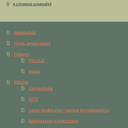
A citromos szomjoltó
Webáruház
Hírek, bejegyzések
Fiókom
Pénztár
Kosár
Rólunk
Elérhetőség
ÁSZF
Üzleti árukészlet – online termékpaletta
Adatkezelési tájékoztató