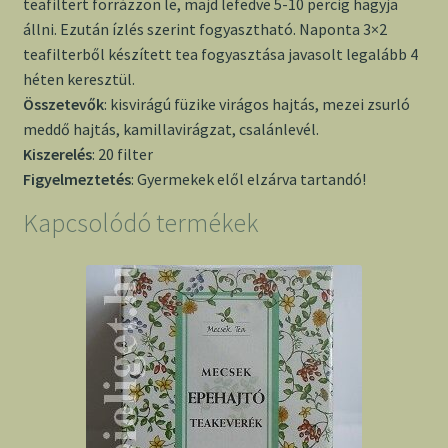
teafiltert forrázzon le, majd lefedve 5-10 percig hagyja
állni. Ezután ízlés szerint fogyasztható. Naponta 3×2
teafilterből készített tea fogyasztása javasolt legalább 4
héten keresztül.
Összetevők
: kisvirágú füzike virágos hajtás, mezei zsurló
meddő hajtás, kamillavirágzat, csalánlevél.
Kiszerelés
: 20 filter
Figyelmeztetés
: Gyermekek elől elzárva tartandó!
Kapcsolódó termékek