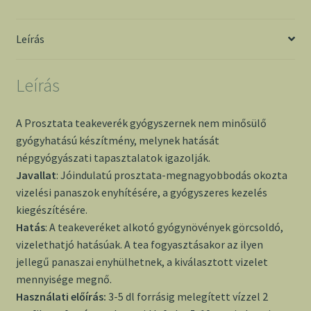
Mecsek
mennyiség
Leírás
Leírás
A Prosztata teakeverék gyógyszernek nem minősülő
gyógyhatású készítmény, melynek hatását
népgyógyászati tapasztalatok igazolják.
Javallat
: Jóindulatú prosztata-megnagyobbodás okozta
vizelési panaszok enyhítésére, a gyógyszeres kezelés
kiegészítésére.
Hatás
: A teakeveréket alkotó gyógynövények görcsoldó,
vizelethatjó hatásúak. A tea fogyasztásakor az ilyen
jellegű panaszai enyhülhetnek, a kiválasztott vizelet
mennyisége megnő.
Használati előírás:
3-5 dl forrásig melegített vízzel 2