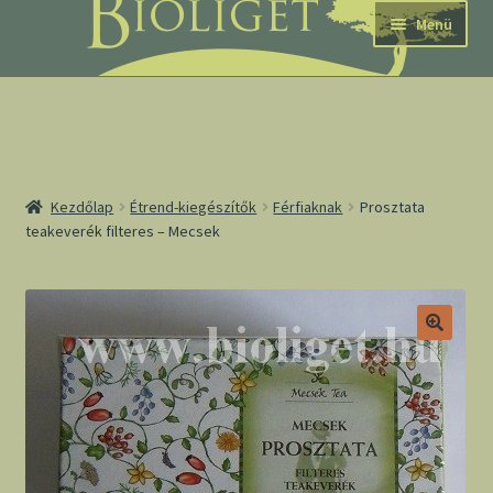
Ugrás
Kilépés
Menü
a
a
navigációhoz
tartalomba
nd
Kezdőlap
Étrend-kiegészítők
Férfiaknak
Prosztata
teakeverék filteres – Mecsek
u
nd
u