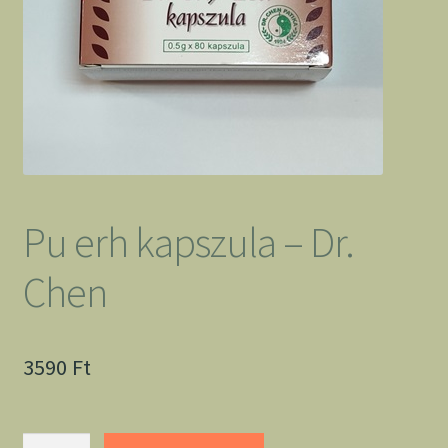
Pu erh kapszula – Dr.
Chen
3590
Ft
Pu