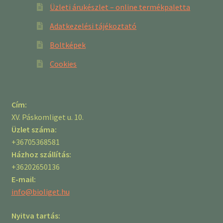
Üzleti árukészlet – online termékpaletta
Adatkezelési tájékoztató
Boltképek
Cookies
Cím:
XV. Páskomliget u. 10.
Üzlet száma:
+36705368581
Házhoz szállítás:
+36202650136
E-mail:
info@bioliget.hu
Nyitva tartás: