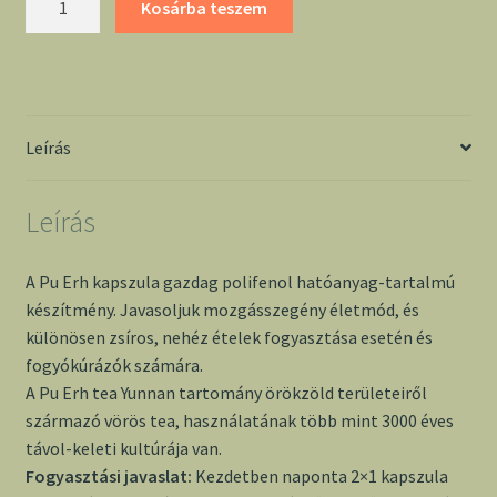
Kosárba teszem
erh
kapszula
-
Dr.
Chen
Leírás
mennyiség
Leírás
A Pu Erh kapszula gazdag polifenol hatóanyag-tartalmú
készítmény. Javasoljuk mozgásszegény életmód, és
különösen zsíros, nehéz ételek fogyasztása esetén és
fogyókúrázók számára.
A Pu Erh tea Yunnan tartomány örökzöld területeiről
származó vörös tea, használatának több mint 3000 éves
távol-keleti kultúrája van.
Fogyasztási javaslat:
Kezdetben naponta 2×1 kapszula