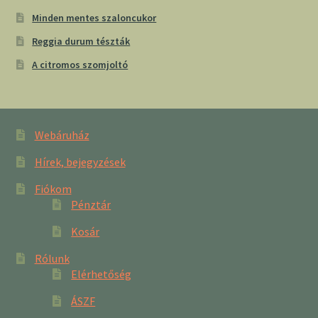
Minden mentes szaloncukor
Reggia durum tészták
A citromos szomjoltó
Webáruház
Hírek, bejegyzések
Fiókom
Pénztár
Kosár
Rólunk
Elérhetőség
ÁSZF