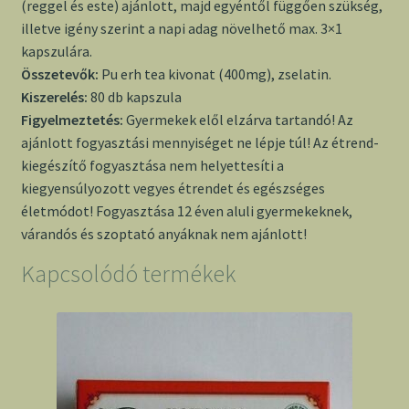
(reggel és este) ajánlott, majd egyéntől függően szükség,
illetve igény szerint a napi adag növelhető max. 3×1
kapszulára.
Összetevők:
Pu erh tea kivonat (400mg), zselatin.
Kiszerelés:
80 db kapszula
Figyelmeztetés:
Gyermekek elől elzárva tartandó! Az
ajánlott fogyasztási mennyiséget ne lépje túl! Az étrend-
kiegészítő fogyasztása nem helyettesíti a
kiegyensúlyozott vegyes étrendet és egészséges
életmódot! Fogyasztása 12 éven aluli gyermekeknek,
várandós és szoptató anyáknak nem ajánlott!
Kapcsolódó termékek