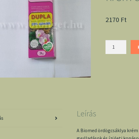
2170
Ft
Biomed
ördögcsáklya
krém
dupla
mennyiség
Leírás
ás
A Biomed ördögcsáklya krém d
gyulladások és ízületi kopá