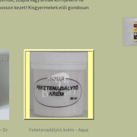
mosson kezet! Kisgyermekek elől gondosan
 Dr.
Feketenadálytő krém – Aqua