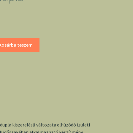
Kosárba teszem
upla kiszerelésű változata elhúzódó ízületi
sok időszakában alkalmazható készítmény.