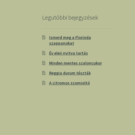
Legutóbbi bejegyzések
Ismerd meg a Florinda
szappanokat
Év eleji nyitva tartás
Minden mentes szaloncukor
Reggia durum tészták
A citromos szomjoltó