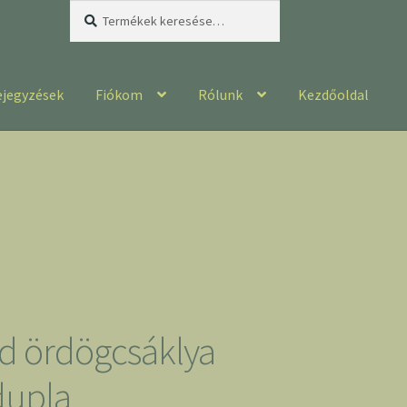
Keresés
Keresés
a
következőre:
ejegyzések
Fiókom
Rólunk
Kezdőoldal
d ördögcsáklya
dupla