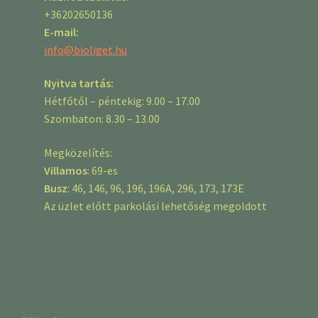
+36202650136
E-mail:
info@bioliget.hu
Nyitva tartás:
Hétfőtől – péntekig: 9.00 – 17.00
Szombaton: 8.30 – 13.00
Megközelítés:
Villamos
: 69-es
Busz
: 46, 146, 96, 196, 196A, 296, 173, 173E
Az üzlet előtt parkolási lehetőség megoldott