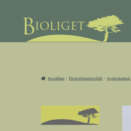
Ugrás
Kilépés
a
a
navigációhoz
tartalomba
Kezdőlap
Étrend-kiegészítők
Gyógyhatású