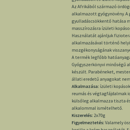
Az Afrikából származó ördög
alkalmazott gyógynövény. A 
gyulladáscsökkentő hatása 
masszírozásra ízületi kopáso
Használatát ajánljuk fiziote
alkalmazásával történő helyi
mozgékonyságának visszanye
A termék legfőbb hatóanyaga
Gyógyszerkönyvi minőségű al
készült. Parabéneket, mester
állati eredetű anyagokat ne
Alkalmazása:
ízületi kopások
reumás és végtagfájdalmak i
külsőleg alkalmazza tiszta é
alkalommal ismételhető.
Kiszerelés:
2x70g
Figyelmeztetés:
Valamely ös
kerülje a krém használatát. 