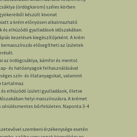
csáklya (ördögkarom) széles körben
gyökereiből készült kivonat
miatt a krém előnyösen alkalmazható
k és elhúzódó gyulladások időszakában.
rápiás kezelések kiegészítőjeként. A krém
 bemasszírozás elősegítheti az ízületek
rését.
i az ördögcsáklya, kámfor és mentol.
ap- és hatóanyagok felhasználásával
séges szín- és illatanyagokat, valamint
m tartalmaz.
 és elhúzódó ízületi gyulladások, illetve
dőszakában helyi masszírozásra. A krémet
s sérülésmentes bőrfelületen. Naponta 3-4
szetevővel szembeni érzékenysége esetén
Szembe, szájba vagy annak környékére ne