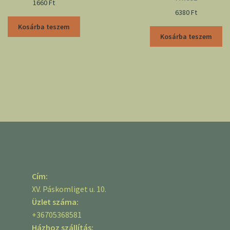
1660
Ft
6380
Ft
Kosárba teszem
Kosárba teszem
Cím:
XV. Páskomliget u. 10.
Üzlet száma:
+36705368581
Házhoz szállítás: