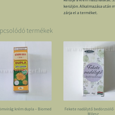
kerüljön. Alkalmazása után 
zárja el a terméket.
pcsolódó termékek
ömvirág krém dupla – Biomed
Fekete nadálytő bedörzsölő –
Milesz