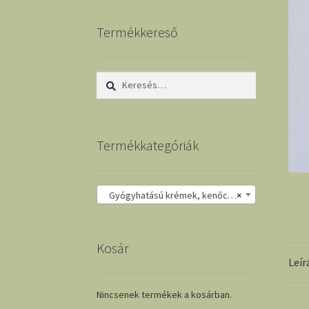
Termékkereső
Keresés:
Termékkategóriák
Gyógyhatású krémek, kenőcsök
×
Kosár
Leír
Nincsenek termékek a kosárban.