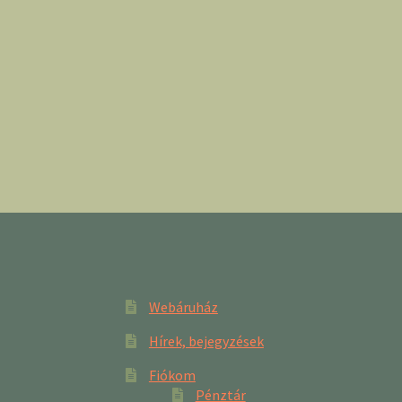
Webáruház
Hírek, bejegyzések
Fiókom
Pénztár