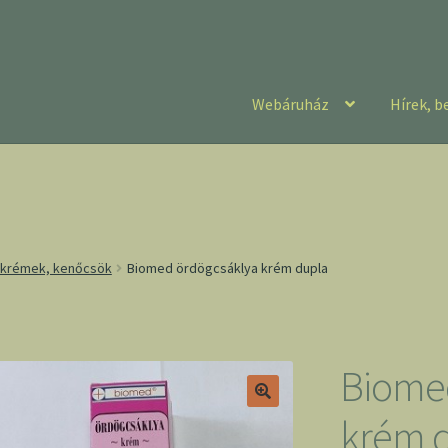
Webáruház
Hírek, b
 krémek, kenőcsök
Biomed ördögcsáklya krém dupla
Biome
krém 