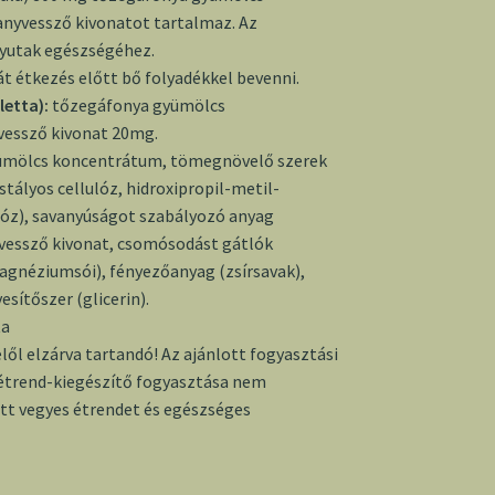
nyvessző kivonatot tartalmaz. Az
gyutak egészségéhez.
át étkezés előtt bő folyadékkel bevenni.
letta):
tőzegáfonya gyümölcs
vessző kivonat 20mg.
ümölcs koncentrátum, tömegnövelő szerek
tályos cellulóz, hidroxipropil-metil-
ulóz), savanyúságot szabályozó anyag
vessző kivonat, csomósodást gátlók
magnéziumsói), fényezőanyag (zsírsavak),
esítőszer (glicerin).
ta
ől elzárva tartandó! Az ajánlott fogyasztási
 étrend-kiegészítő fogyasztása nem
ott vegyes étrendet és egészséges