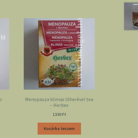
b
Menopauza klimax lóherével tea
– Herbex
1330
Ft
Kosárba teszem