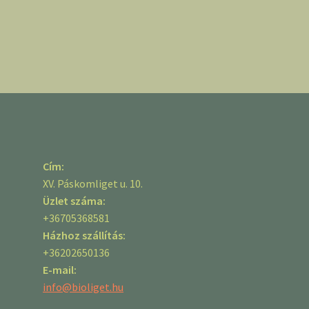
Cím:
XV. Páskomliget u. 10.
Üzlet száma:
+36705368581
Házhoz szállítás:
+36202650136
E-mail:
info@bioliget.hu