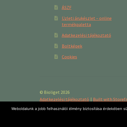
ÁSZF
Üzleti árukészlet – online
termékpaletta
Adatkezelési tájékoztató
Boltképek
Cookies
© Bioliget 2026
Adatkezelési tájékoztató
Built with Stor
Weboldalunk a jobb felhasználói élmény biztosítása érdekében süt