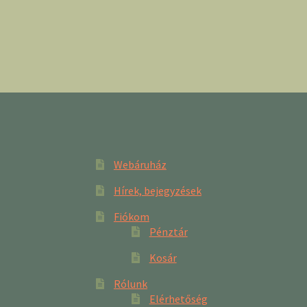
Webáruház
Hírek, bejegyzések
Fiókom
Pénztár
Kosár
Rólunk
Elérhetőség