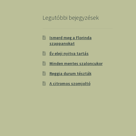
Legutóbbi bejegyzések
Ismerd meg a Florinda
szappanokat
Év eleji nyitva tartás
Minden mentes szaloncukor
Reggia durum tészták
A citromos szomjoltó