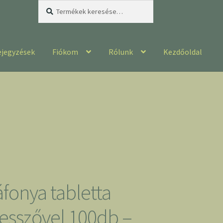
Keresés
Keresés
a
következőre:
ejegyzések
Fiókom
Rólunk
Kezdőoldal
fonya tabletta
esszővel 100db –