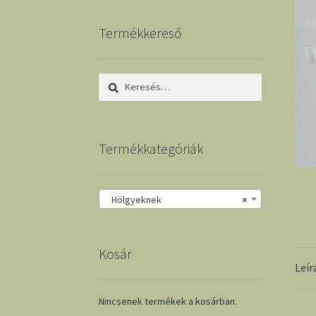
Termékkereső
Keresés:
Termékkategóriák
Hölgyeknek
×
Kosár
Leír
Nincsenek termékek a kosárban.