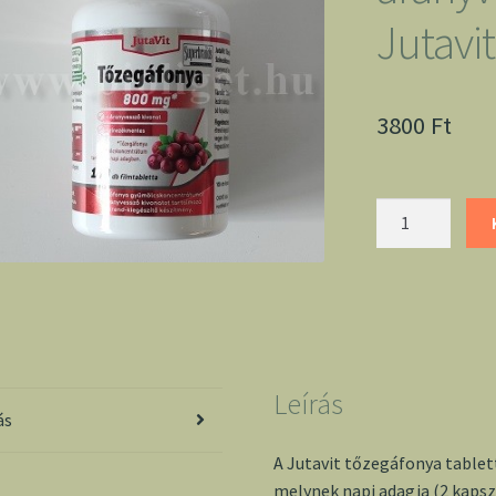
Jutavit
3800
Ft
Tőzegáfonya
tabletta
aranyvesszővel
100db
-
Jutavit
mennyiség
Leírás
ás
A Jutavit tőzegáfonya table
melynek napi adagja (2 kaps