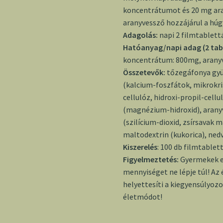
koncentrátumot és 20 mg ara
aranyvessző hozzájárul a hú
Adagolás:
napi 2 filmtablett
Hatóanyag/napi adag (2 tab
koncentrátum: 800mg, arany
Összetevők:
tőzegáfonya gy
(kalcium-foszfátok, mikrokris
cellulóz, hidroxi-propil-cell
(magnézium-hidroxid), arany
(szilícium-dioxid, zsírsavak 
maltodextrin (kukorica), nedv
Kiszerelés
: 100 db filmtablet
Figyelmeztetés:
Gyermekek el
mennyiséget ne lépje túl! Az
helyettesíti a kiegyensúlyoz
életmódot!