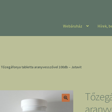
Webáruház
Hírek, b
Tőzegáfonya tabletta aranyvesszővel 100db – Jutavit
Tőzegá
aranyv