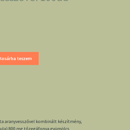
Kosárba teszem
tta aranyvesszővel kombinált készítmény,
zula) 800 mg tőzegáfonya gyümölcs