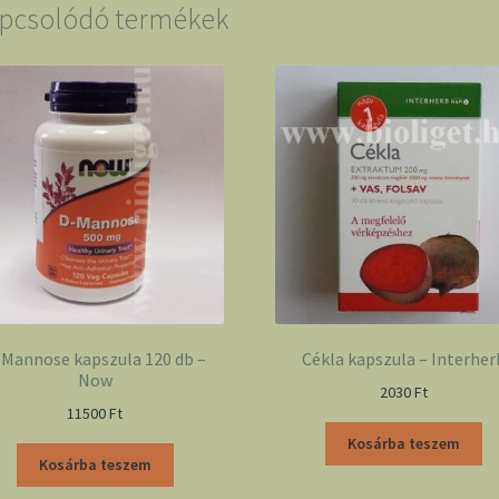
pcsolódó termékek
-Mannose kapszula 120 db –
Cékla kapszula – Interher
Now
2030
Ft
11500
Ft
Kosárba teszem
Kosárba teszem