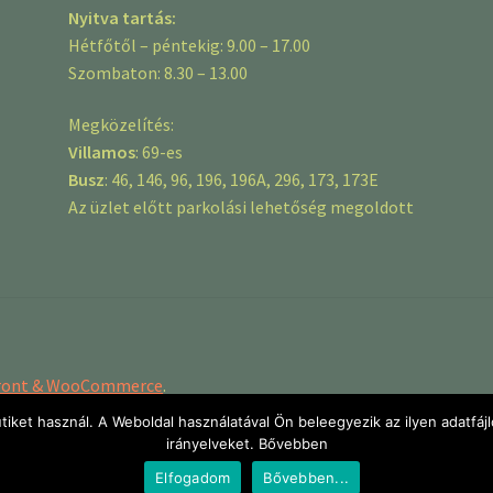
Nyitva tartás:
Hétfőtől – péntekig: 9.00 – 17.00
Szombaton: 8.30 – 13.00
Megközelítés:
Villamos
: 69-es
Busz
: 46, 146, 96, 196, 196A, 296, 173, 173E
Az üzlet előtt parkolási lehetőség megoldott
efront & WooCommerce
.
iket használ. A Weboldal használatával Ön beleegyezik az ilyen adatfáj
irányelveket. Bővebben
Elfogadom
Bővebben...