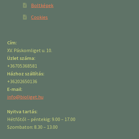
Boltképek
Cookies
Cím:
XV. Páskomliget u. 10.
Üzlet száma:
+36705368581
Házhoz szállítás:
+36202650136
E-mail:
info@bioliget.hu
Nyitva tartás:
Hétfőtől – péntekig: 9.00 – 17.00
Szombaton: 8.30 – 13.00