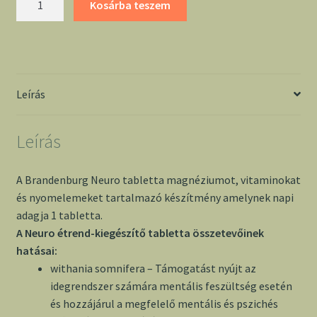
Kosárba teszem
Neuro
tabletta
mennyiség
Leírás
Leírás
A Brandenburg Neuro tabletta magnéziumot, vitaminokat
és nyomelemeket tartalmazó készítmény amelynek napi
adagja 1 tabletta.
A Neuro étrend-kiegészítő tabletta összetevőinek
hatásai:
withania somnifera – Támogatást nyújt az
idegrendszer számára mentális feszültség esetén
és hozzájárul a megfelelő mentális és pszichés