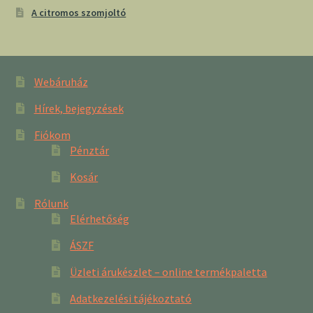
A citromos szomjoltó
Webáruház
Hírek, bejegyzések
Fiókom
Pénztár
Kosár
Rólunk
Elérhetőség
ÁSZF
Üzleti árukészlet – online termékpaletta
Adatkezelési tájékoztató