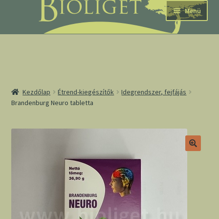
Ugrás
Kilépés
Menü
a
a
navigációhoz
tartalomba
nd
Kezdőlap
Étrend-kiegészítők
Idegrendszer, fejfájás
Brandenburg Neuro tabletta
u
nd
u