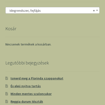
Idegrendszer, fejfájás
×
Kosár
Nincsenek termékek a kosárban.
Legutóbbi bejegyzések
Ismerd meg a Florinda szappanokat
Év eleji nyitva tartás
Minden mentes szaloncukor
Reggia durum tészták