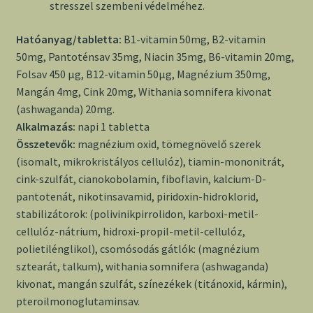
stresszel szembeni védelméhez.
Hatóanyag/tabletta:
B1-vitamin 50mg, B2-vitamin
50mg, Pantoténsav 35mg, Niacin 35mg, B6-vitamin 20mg,
Folsav 450 µg, B12-vitamin 50µg, Magnézium 350mg,
Mangán 4mg, Cink 20mg, Withania somnifera kivonat
(ashwaganda) 20mg.
Alkalmazás:
napi 1 tabletta
Összetevők:
magnézium oxid, tömegnövelő szerek
(isomalt, mikrokristályos cellulóz), tiamin-mononitrát,
cink-szulfát, cianokobolamin, fiboflavin, kalcium-D-
pantotenát, nikotinsavamid, piridoxin-hidroklorid,
stabilizátorok: (polivinikpirrolidon, karboxi-metil-
cellulóz-nátrium, hidroxi-propil-metil-cellulóz,
polietilénglikol), csomósodás gátlók: (magnézium
sztearát, talkum), withania somnifera (ashwaganda)
kivonat, mangán szulfát, színezékek (titánoxid, kármin),
pteroilmonoglutaminsav.