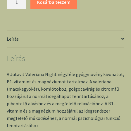
Kosárba teszem
night
tabletta
-
Jutavit
mennyiség
Leírás
Leírás
A Jutavit Valeriana Night négyféle gyógynövény kivonatot,
B1-vitamint és magnéziumot tartalmaz. A valeriana
(macskagyökér), komlótoboz, golgotavirág és citromfű
hozzájárul a normál idegállapot fenntartásához, a
pihentető alváshoz és a megfelelő relaxációhoz. A B1-
vitamin és a magnézium hozzájárul az idegrendszer
megfelelő működéséhez, a normál pszichológiai funkció
fenntartásához.