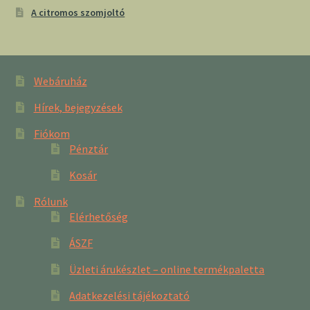
A citromos szomjoltó
Webáruház
Hírek, bejegyzések
Fiókom
Pénztár
Kosár
Rólunk
Elérhetőség
ÁSZF
Üzleti árukészlet – online termékpaletta
Adatkezelési tájékoztató