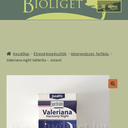
Ugrás
Kilépés
Menü
a
a
navigációhoz
tartalomba
nd
Kezdőlap
Étrend-kiegészítők
Idegrendszer, fejfájás
Valeriana night tabletta – Jutavit
u
nd
u