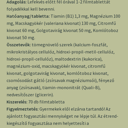
Adagolás:
Lefekvés előtt fél órával 1-2 filmtablettát
folyadékkal kell bevenni.
Hatóanyag/
tablett
a:
Tiamin (B1) 1,3 mg, Magnézium 100
mg, Macskagyökér (valeriana kivonat) 130 mg, Citromfű
kivonat 60 mg, Golgotavirág kivonat 50 mg, Komlótoboz
kivonat 50 mg.
Összetevők:
tömegnövelő szerek (kalcium-foszfát,
mikrokristályos cellulóz, hidroxi-propil-metil-cellulóz,
hidroxi-propil-cellulóz), maltodextrin (kukorica),
magnézium-oxid, macskagyökér kivonat, citromfű
kivonat, golgotavirág kivonat, komlótoboz kivonat,
csomósodást gátló (zsírsavak magnéziumsói), fényező
anyag (zsírsavak), tiamin-mononitrát (Quali-B),
nedvesítőszer (glicerin).
Kiszerelés:
70 db filmtabletta
Figyelmeztetés:
Gyermekek elől elzárva tartandó! Az
ajánlott fogyasztási mennyiséget ne lépje túl. Az étrend-
kiegészítő fogyasztása nem helyettesíti a