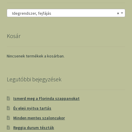
Idegrendszer, fejfájás
×
Kosár
Nincsenek termékek a kosárban.
Legutóbbi bejegyzések
Ismerd meg a Florinda szappanokat
Év eleji nyitva tartás
Minden mentes szaloncukor
Reggia durum tészták