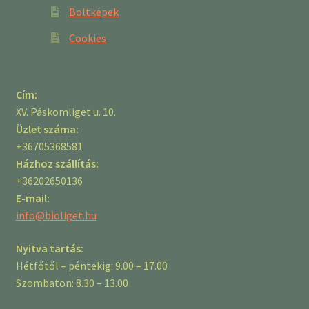
Boltképek
Cookies
Cím:
XV. Páskomliget u. 10.
Üzlet száma:
+36705368581
Házhoz szállítás:
+36202650136
E-mail:
info@bioliget.hu
Nyitva tartás:
Hétfőtől – péntekig: 9.00 – 17.00
Szombaton: 8.30 – 13.00