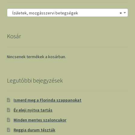
Ízületek, mozgásszervi betegségek
×
Kosár
Nincsenek termékek a kosárban.
Legutóbbi bejegyzések
Ismerd meg a Florinda szappanokat
Év eleji nyitva tartás
Minden mentes szaloncukor
Reggia durum tészták