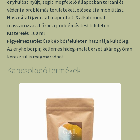
enyhülést nyújt, segít megfelelő állapotban tartani és
védeni a problémás területeket, elősegíti a mobilitást.
Használati javaslat:
naponta 2-3 alkalommal
masszírozza a bőrbe a problémás testfelületen.
Kiszerelés
: 100 ml
Figyelmeztetés
: Csak ép bőrfelületen használja külsőleg.
Az enyhe bőrpír, kellemes hideg-melet érzet akár egy órán
keresztül is megmaradhat.
Kapcsolódó termékek