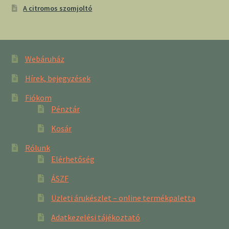
A citromos szomjoltó
Webáruház
Hírek, bejegyzések
Fiókom
Pénztár
Kosár
Rólunk
Elérhetőség
ÁSZF
Üzleti árukészlet – online termékpaletta
Adatkezelési tájékoztató