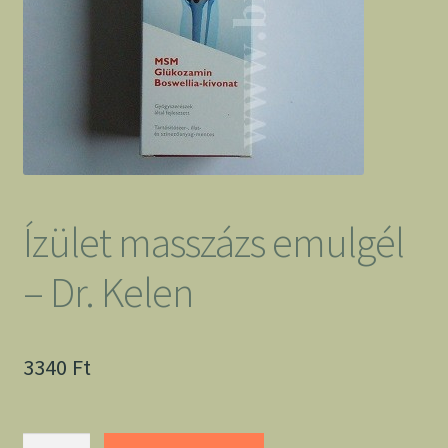
Ízület masszázs emulgél
– Dr. Kelen
3340
Ft
Ízület