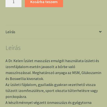
Kosárba teszem
masszázs
emulgél
-
Dr.
Kelen
Leírás
mennyiség
Leírás
A Dr. Kelen Ízület masszázs emulgél használata ízületi és
izomfájdalom esetén javasolt a bőrbe való
masszírozással. Meghatározó anyaga az MSM, Glükozamin
és Boswellia kivonatok.
Az ízületi fájdalom, gyulladás gyakran vezethető vissza
túlzott izomfeszülésre, sport okozta túlterhelésre vagy
porckopásra.
A készítménnyel végzett önmasszázs és gyógytorna