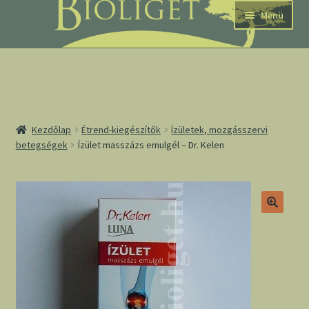
Ugrás
Kilépés
Menü
a
a
navigációhoz
tartalomba
nd
Kezdőlap
Étrend-kiegészítők
Ízületek, mozgásszervi
betegségek
Ízület masszázs emulgél – Dr. Kelen
u
nd
u