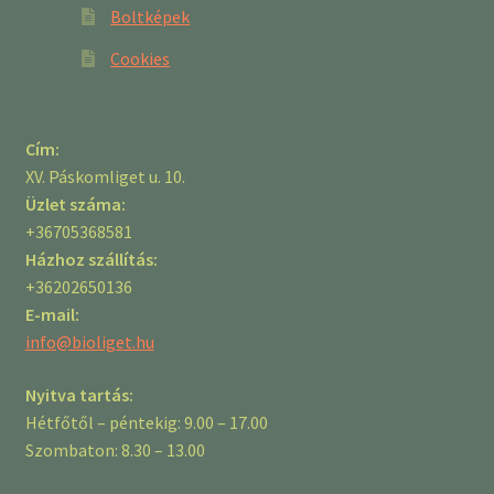
Boltképek
Cookies
Cím:
XV. Páskomliget u. 10.
Üzlet száma:
+36705368581
Házhoz szállítás:
+36202650136
E-mail:
info@bioliget.hu
Nyitva tartás:
Hétfőtől – péntekig: 9.00 – 17.00
Szombaton: 8.30 – 13.00