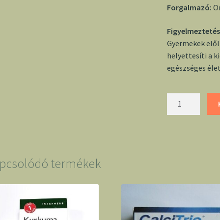
Forgalmazó:
Or
Figyelmeztetés
Gyermekek elől 
helyettesíti a 
egészséges éle
Porc
max
ízületekre
6
tabletta
-
pcsolódó termékek
Dr.
Chen
mennyiség