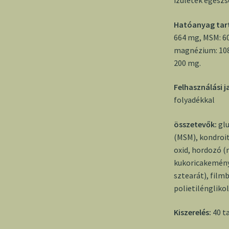
Hatóanyag tart
664 mg, MSM: 60
magnézium: 108 
200 mg.
Felhasználási j
folyadékkal
összetevők:
glu
(MSM), kondroit
oxid, hordozó (
kukoricakemény
sztearát), film
polietilénglikol
Kiszerelés:
40 t