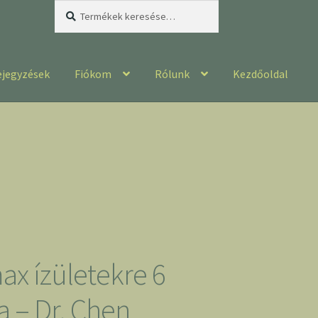
Keresés
Keresés
a
következőre:
ejegyzések
Fiókom
Rólunk
Kezdőoldal
ax ízületekre 6
a – Dr. Chen