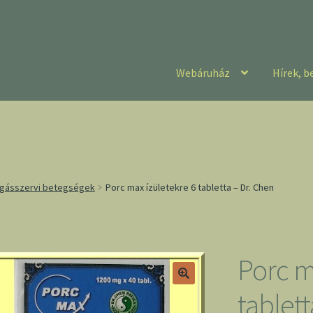
Webáruház
Hírek, b
zgásszervi betegségek
Porc max ízületekre 6 tabletta – Dr. Chen
Porc m
tablett