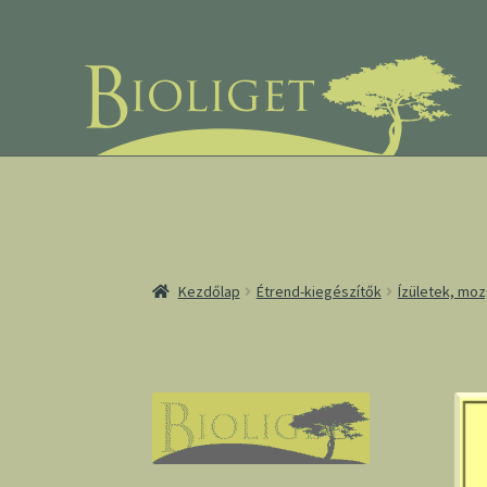
Ugrás
Kilépés
a
a
navigációhoz
tartalomba
Kezdőlap
Étrend-kiegészítők
Ízületek, mo