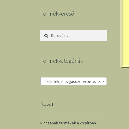
Termékkereső
Keresés:
Termékkategóriák
Ízületek, mozgásszervi betegségek
×
Kosár
Nincsenek termékek a kosárban.