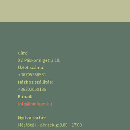
Cím:
XV. Páskomliget u. 10.
Üzlet száma:
+36705368581
Házhoz szállítás:
+36202650136
E-mail:
info@bioliget.hu
Nyitva tartás:
Hétfőtől – péntekig: 9.00 – 17.00