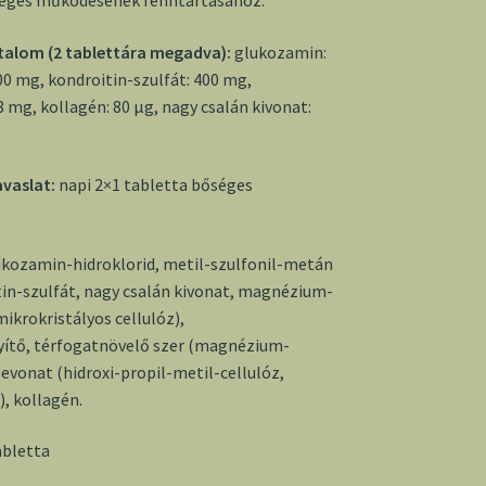
alom (2 tablettára megadva):
glukozamin:
0 mg, kondroitin-szulfát: 400 mg,
mg, kollagén: 80 µg, nagy csalán kivonat:
avaslat:
napi 2×1 tabletta bőséges
kozamin-hidroklorid, metil-szulfonil-metán
in-szulfát, nagy csalán kivonat, magnézium-
mikrokristályos cellulóz),
ítő, térfogatnövelő szer (magnézium-
bevonat (hidroxi-propil-metil-cellulóz,
), kollagén.
abletta