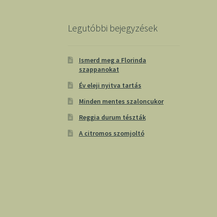
Legutóbbi bejegyzések
Ismerd meg a Florinda
szappanokat
Év eleji nyitva tartás
Minden mentes szaloncukor
Reggia durum tészták
A citromos szomjoltó