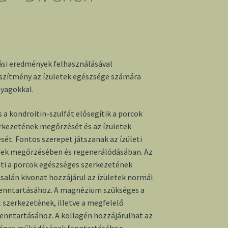
ási eredmények felhasználásával
észítmény az ízületek egészsége számára
yagokkal.
 a kondroitin-szulfát elősegítik a porcok
rkezetének megőrzését és az ízületek
t. Fontos szerepet játszanak az ízületi
ek megőrzésében és regenerálódásában. Az
ti a porcok egészséges szerkezetének
salán kivonat hozzájárul az ízületek normál
nntartásához. A magnézium szükséges a
szerkezetének, illetve a megfelelő
nntartásához. A kollagén hozzájárulhat az
séges működésének fenntartásához.