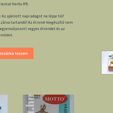
iental Herbs Kft.
:
Az ajánlott napi adagot ne lépje túl!
zárva tartandó! Az étrend-kiegészítő nem
kiegyensúlyozott vegyes étrendet és az
tmódot.
Kosárba teszem