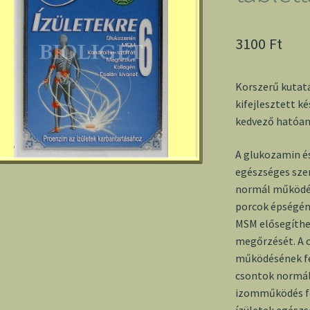
3100
Ft
Korszerű kutat
kifejlesztett k
kedvező hatóan
A glukozamin és
egészséges sze
normál működésé
porcok épségén
MSM elősegíthe
megőrzését. A c
működésének fe
csontok normál 
izomműködés fe
ízületek egész