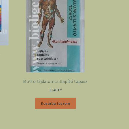
–
Motto fájdalomcsillapító tapasz
1140
Ft
Kosárba teszem