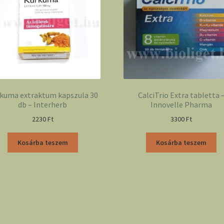
kuma extraktum kapszula 30
CalciTrio Extra tabletta 
db – Interherb
Innovelle Pharma
2230
Ft
3300
Ft
Kosárba teszem
Kosárba teszem