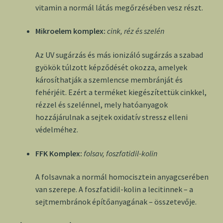
vitamin a normál látás megőrzésében vesz részt.
Mikroelem komplex:
cink, réz és szelén
Az UV sugárzás és más ionizáló sugárzás a szabad
gyökök túlzott képződését okozza, amelyek
károsíthatják a szemlencse membránját és
fehérjéit. Ezért a terméket kiegészítettük cinkkel,
rézzel és szelénnel, mely hatóanyagok
hozzájárulnak a sejtek oxidatív stressz elleni
védelméhez.
FFK Komplex:
folsav, foszfatidil-kolin
A folsavnak a normál homocisztein anyagcserében
van szerepe. A foszfatidil-kolin a lecitinnek – a
sejtmembránok építőanyagának – összetevője.