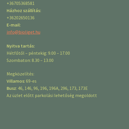
+36705368581
Házhoz szállítás:
+36202650136
E-mail:
info@bioliget.hu
Nyitva tartás:
Hétfőtől – péntekig: 9.00 – 17.00
Szombaton: 8.30 – 13.00
Megközelítés:
Villamos
: 69-es
Busz
: 46, 146, 96, 196, 196A, 296, 173, 173E
Az üzlet előtt parkolási lehetőség megoldott