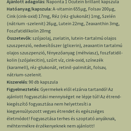
Ajánlott adagolás:
Naponta 1 Ocutein brillant kapszula
H
atóanyag/kapszula:
A-vitamin 655µg, Folsav 200µg,
Cink (cink-oxid) 17mg, Réz (réz-glukonát) 1mg, Szelén
(nátrium -szelenit) 26µg, Lutein 22mg, Zeaxanthin 3mg,
Foszfatidilkolin 20mg
Összetevők:
szójaolaj, zselatin, lutein-tartalmú olajos
szuszpenzió, nedvesítőszer (glicerin), zeaxantin tartalmú
olajos szuszpenzió, fényezőanyag (méhviasz), foszfatidil-
kolin (szójalecitin), szűrt víz, cink-oxid, színezék
(karamell), réz-glukonát, retinil-palmitát, folsav,
nátrium-szelenit.
K
iszerelés
: 90 db kapszula
Figyelmeztetés:
Gyermekek elől elzárva tartandó! Az
ajánlott fogyasztási mennyiséget ne lépje túl! Az étrend-
kiegészítő fogyasztása nem helyettesíti a
kiegyensúlyozott vegyes étrendet és egészséges
életmódot! Fogyasztása terhes és szoptató anyáknak,
méhtermékre érzékenyeknek nem ajánlott!