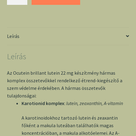
brillant
lutein
22mg
90
db
Leírás
-
Simply
Leírás
you
mennyiség
Az Ocutein brillant lutein 22 mg készítmény hármas
komplex összetevőkkel rendelkező étrend-kiegészítő a
szem védelme érdekében. A hármas összetevők
tulajdonságai:
Karotionid komplex
:
lutein, zeaxanthin, A-vitamin
A karotinoidokhoz tartozó lutein és zeaxantin
főként a makula luteában találhatók magas
koncentrációban, a makula alkotóelemei. Az A-