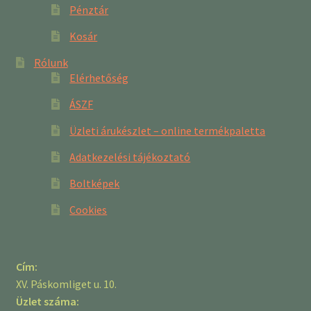
Pénztár
Kosár
Rólunk
Elérhetőség
ÁSZF
Üzleti árukészlet – online termékpaletta
Adatkezelési tájékoztató
Boltképek
Cookies
Cím:
XV. Páskomliget u. 10.
Üzlet száma: