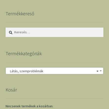
Termékkereső
Keresés:
Termékkategóriák
Látás, szemproblémák
×
Kosár
Nincsenek termékek a kosárban.