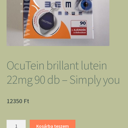
OcuTein brillant lutein
22mg 90 db – Simply you
12350
Ft
OcuTein
Kosárba teszem