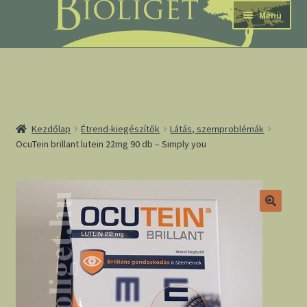
Ugrás
Kilépés
Menü
a
a
navigációhoz
tartalomba
nd
Kezdőlap
Étrend-kiegészítők
Látás, szemproblémák
OcuTein brillant lutein 22mg 90 db – Simply you
u
nd
u