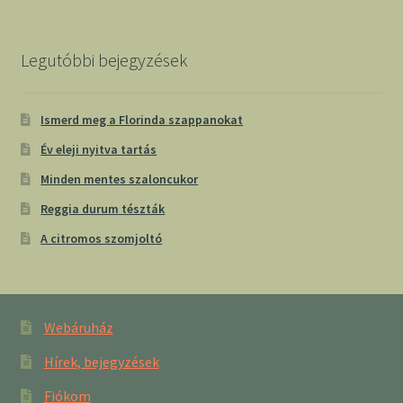
Legutóbbi bejegyzések
Ismerd meg a Florinda szappanokat
Év eleji nyitva tartás
Minden mentes szaloncukor
Reggia durum tészták
A citromos szomjoltó
Webáruház
Hírek, bejegyzések
Fiókom