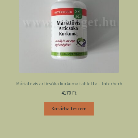
Máriatövis articsóka kurkuma tabletta – Interherb
4170
Ft
Kosárba teszem