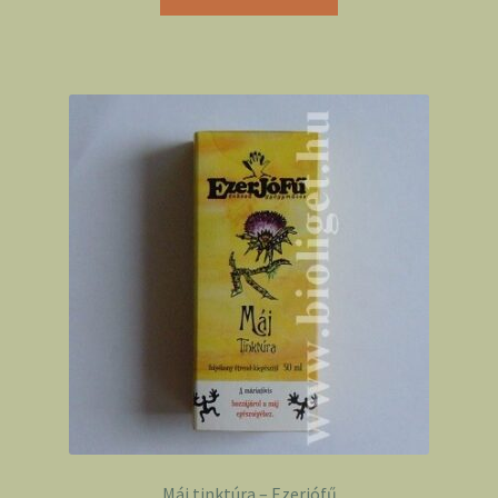
Máj tinktúra – Ezerjófű