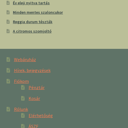
Év eleji nyitva tartás
Minden mentes szaloncukor
Reggia durum tészták
A citromos szomjoltó
Webáruház
Hírek, bejegyzések
Fiókom
Pénztár
Kosár
Rólunk
Elérhetőség
ÁSZF