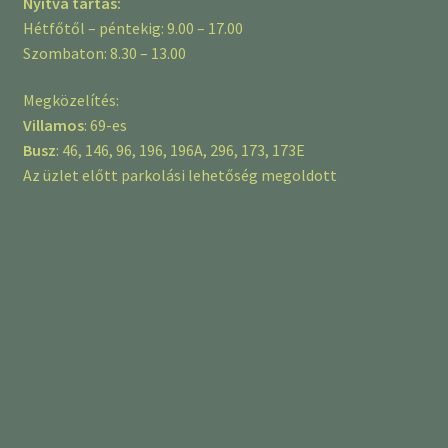
Nyitva tartás:
Hétfőtől – péntekig: 9.00 – 17.00
Szombaton: 8.30 – 13.00
Megközelítés:
Villamos
: 69-es
Busz
: 46, 146, 96, 196, 196A, 296, 173, 173E
Az üzlet előtt parkolási lehetőség megoldott