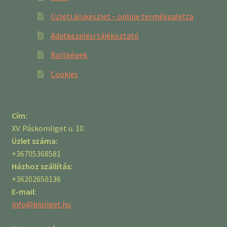
Üzleti árukészlet – online termékpaletta
Adatkezelési tájékoztató
Boltképek
Cookies
Cím:
XV. Páskomliget u. 10.
Üzlet száma:
+36705368581
Házhoz szállítás:
+36202650136
E-mail:
info@bioliget.hu