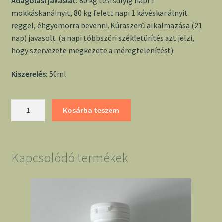
Adagolási javaslat:
80 kg testsúlyig napi 1
mokkáskanálnyit, 80 kg felett napi 1 kávéskanálnyit
reggel, éhgyomorra bevenni. Kúraszerű alkalmazása (21
nap) javasolt. (a napi többszöri székletürítés azt jelzi,
hogy szervezete megkezdte a méregtelenítést)
Kiszerelés:
50ml
Máriatövis
Kosárba teszem
magolaj
-
Geráni
mennyiség
Kapcsolódó termékek