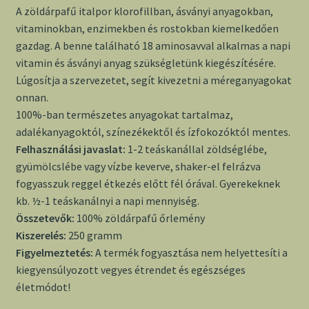
A zöldárpafű italpor klorofillban, ásványi anyagokban,
vitaminokban, enzimekben és rostokban kiemelkedően
gazdag. A benne található 18 aminosavval alkalmas a napi
vitamin és ásványi anyag szükségletünk kiegészítésére.
Lúgosítja a szervezetet, segít kivezetni a méreganyagokat
onnan.
100%-ban természetes anyagokat tartalmaz,
adalékanyagoktól, színezékektől és ízfokozóktól mentes.
Felhasználási javaslat
:
1-2 teáskanállal zöldséglébe,
gyümölcslébe vagy vízbe keverve, shaker-el felrázva
fogyasszuk reggel étkezés előtt fél órával. Gyerekeknek
kb. ½-1 teáskanálnyi a napi mennyiség.
Összetevők:
100% zöldárpafű őrlemény
Kiszerelés:
250 gramm
Figyelmeztetés:
A termék fogyasztása nem helyettesíti a
kiegyensúlyozott vegyes étrendet és egészséges
életmódot!