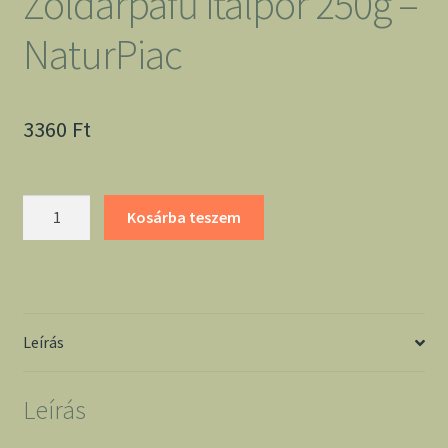
Zöldárpafű italpor 250g –
NaturPiac
3360
Ft
Zöldárpafű
Kosárba teszem
italpor
250g
-
NaturPiac
mennyiség
Leírás
Leírás