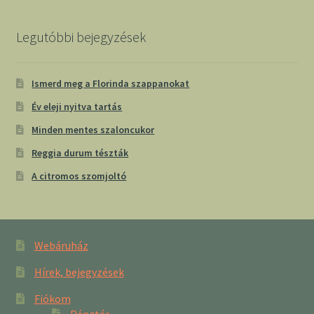
Legutóbbi bejegyzések
Ismerd meg a Florinda szappanokat
Év eleji nyitva tartás
Minden mentes szaloncukor
Reggia durum tészták
A citromos szomjoltó
Webáruház
Hírek, bejegyzések
Fiókom
Pénztár