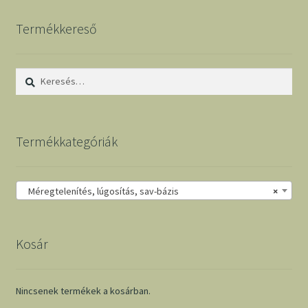
Termékkereső
Keresés:
Termékkategóriák
Méregtelenítés, lúgosítás, sav-bázis
×
Kosár
Nincsenek termékek a kosárban.