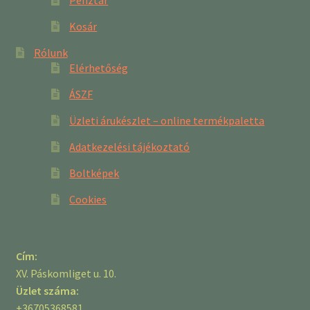
Kosár
Rólunk
Elérhetőség
ÁSZF
Üzleti árukészlet – online termékpaletta
Adatkezelési tájékoztató
Boltképek
Cookies
Cím:
XV. Páskomliget u. 10.
Üzlet száma:
+36705368581