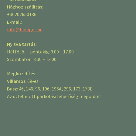
Házhoz szállítás:
+36202650136
E-mail:
info@bioliget.hu
Nyitva tartás:
Hétfőtől – péntekig: 9.00 – 17.00
Szombaton: 8.30 – 13.00
Megközelítés:
Villamos
: 69-es
Busz
: 46, 146, 96, 196, 196A, 296, 173, 173E
Az üzlet előtt parkolási lehetőség megoldott