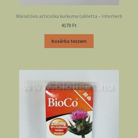
Máriatövis articsóka kurkuma tabletta – Interherb
4170
Ft
Kosárba teszem