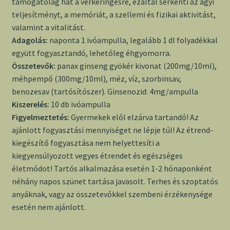
támogatólag hat a vérkeringésre, ezáltal serkenti az agyi
teljesítményt, a memóriát, a szellemi és fizikai aktivitást,
valamint a vitalitást.
Adagolás:
naponta 1 ivóampulla, legalább 1 dl folyadékkal
együtt fogyasztandó, lehetőleg éhgyomorra.
Összetevők:
panax ginseng gyökér kivonat (200mg/10ml),
méhpempő (300mg/10ml), méz, víz, szorbinsav,
benozesav (tartósítószer). Ginsenozid: 4mg/ampulla
Kiszerelés:
10 db ivóampulla
Figyelmeztetés:
Gyermekek elől elzárva tartandó! Az
ajánlott fogyasztási mennyiséget ne lépje túl! Az étrend-
kiegészítő fogyasztása nem helyettesíti a
kiegyensúlyozott vegyes étrendet és egészséges
életmódot! Tartós alkalmazása esetén 1-2 hónaponként
néhány napos szünet tartása javasolt. Terhes és szoptatós
anyáknak, vagy az összetevőkkel szembeni érzékenysége
esetén nem ajánlott.