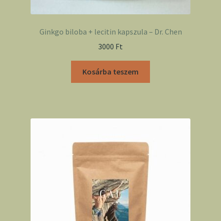
Ginkgo biloba + lecitin kapszula – Dr. Chen
3000
Ft
Kosárba teszem