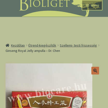
Ugrás
Kilépés
Menü
a
a
navigációhoz
tartalomba
nd
Kezdőlap
Étrend-kiegészítők
Szellemi- testi frissesség
Ginseng Royal Jelly ampulla – Dr. Chen
u
nd
u