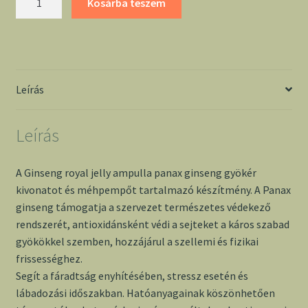
Kosárba teszem
Royal
Jelly
ampulla
-
Dr.
Leírás
Chen
mennyiség
Leírás
A Ginseng royal jelly ampulla panax ginseng gyökér
kivonatot és méhpempőt tartalmazó készítmény. A Panax
ginseng támogatja a szervezet természetes védekező
rendszerét, antioxidánsként védi a sejteket a káros szabad
gyökökkel szemben, hozzájárul a szellemi és fizikai
frissességhez.
Segít a fáradtság enyhítésében, stressz esetén és
lábadozási időszakban. Hatóanyagainak köszönhetően