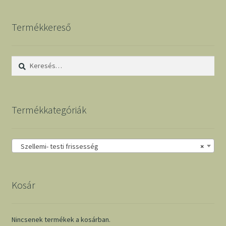
Termékkereső
Keresés:
Termékkategóriák
Szellemi- testi frissesség
×
Kosár
Nincsenek termékek a kosárban.