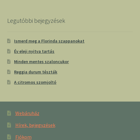
Legutóbbi bejegyzések
Ismerd meg a Florinda szappanokat
Év eleji nyitva tartás
Minden mentes szaloncukor
Reggia durum tészták
A citromos szomjoltó
Webáruház
Hírek, bejegyzések
Fiókom