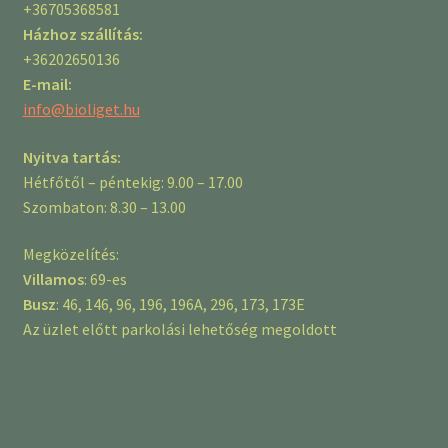
+36705368581
Házhoz szállítás:
+36202650136
E-mail:
info@bioliget.hu
Nyitva tartás:
Hétfőtől – péntekig: 9.00 – 17.00
Szombaton: 8.30 – 13.00
Megközelítés:
Villamos
: 69-es
Busz
: 46, 146, 96, 196, 196A, 296, 173, 173E
Az üzlet előtt parkolási lehetőség megoldott