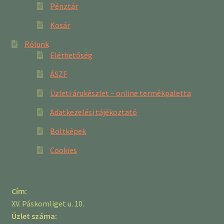
Pénztár
Kosár
Rólunk
Elérhetőség
ÁSZF
Üzleti árukészlet – online termékpaletta
Adatkezelési tájékoztató
Boltképek
Cookies
Cím:
XV. Páskomliget u. 10.
Üzlet száma: