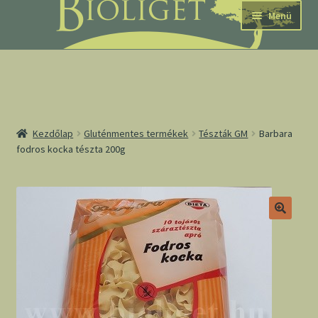
Ugrás
Kilépés
Menü
a
a
navigációhoz
tartalomba
nd
Kezdőlap
Gluténmentes termékek
Tészták GM
Barbara
fodros kocka tészta 200g
u
nd
u