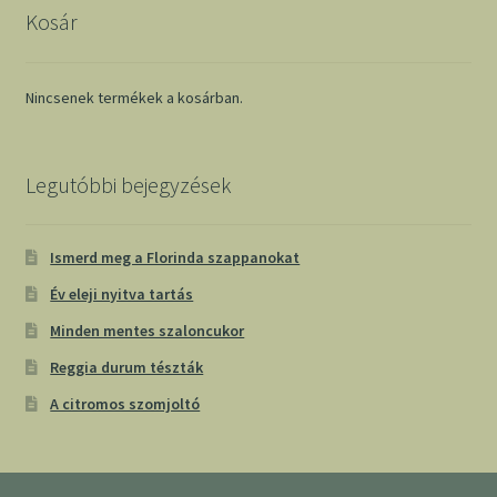
Kosár
Nincsenek termékek a kosárban.
Legutóbbi bejegyzések
Ismerd meg a Florinda szappanokat
Év eleji nyitva tartás
Minden mentes szaloncukor
Reggia durum tészták
A citromos szomjoltó