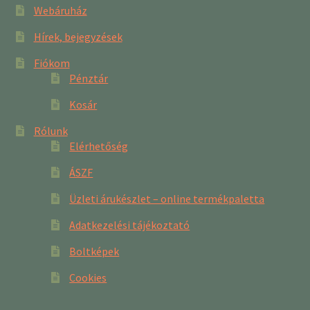
Webáruház
Hírek, bejegyzések
Fiókom
Pénztár
Kosár
Rólunk
Elérhetőség
ÁSZF
Üzleti árukészlet – online termékpaletta
Adatkezelési tájékoztató
Boltképek
Cookies