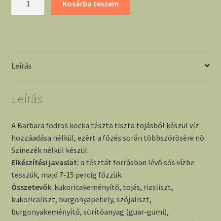
Kosárba teszem
fodros
kocka
tészta
200g
mennyiség
Leírás
Leírás
A Barbara fodros kocka tészta tiszta tojásból készül víz
hozzáadása nélkül, ezért a főzés során többszörösére nő.
Színezék nélkül készül.
Elkészítési javaslat:
a tésztát forrásban lévő sós vízbe
tesszük, majd 7-15 percig főzzük.
Összetevők
: kukoricakeményítő, tojás, rizsliszt,
kukoricaliszt, burgonyapehely, szójaliszt,
burgonyakeményítő, sűrítőanyag (guar-gumi),