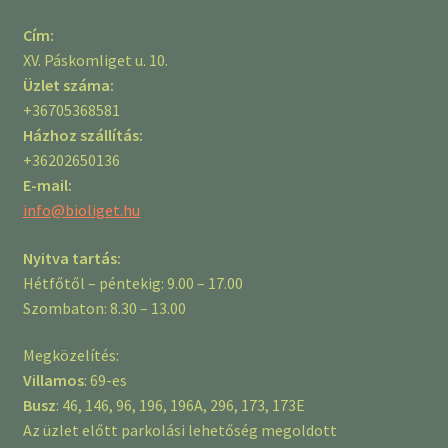
Cím:
XV. Páskomliget u. 10.
Üzlet száma:
+36705368581
Házhoz szállítás:
+36202650136
E-mail:
info@bioliget.hu
Nyitva tartás:
Hétfőtől – péntekig: 9.00 – 17.00
Szombaton: 8.30 – 13.00
Megközelítés:
Villamos
: 69-es
Busz
: 46, 146, 96, 196, 196A, 296, 173, 173E
Az üzlet előtt parkolási lehetőség megoldott