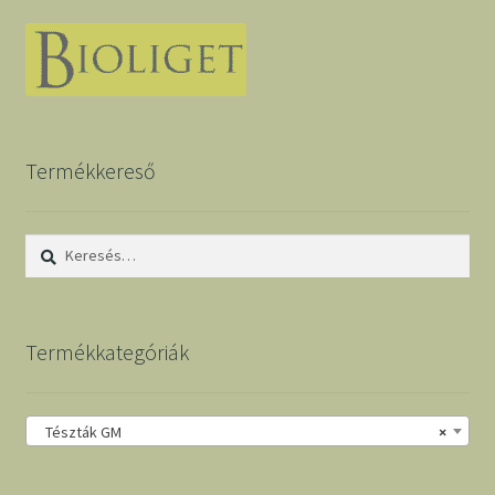
Termékkereső
Keresés:
Termékkategóriák
Tészták GM
×