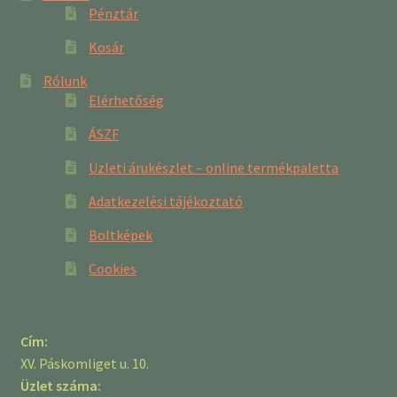
Pénztár
Kosár
Rólunk
Elérhetőség
ÁSZF
Üzleti árukészlet – online termékpaletta
Adatkezelési tájékoztató
Boltképek
Cookies
Cím:
XV. Páskomliget u. 10.
Üzlet száma: