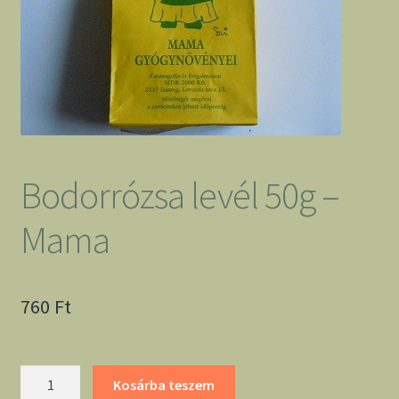
Bodorrózsa levél 50g –
Mama
760
Ft
Bodorrózsa
Kosárba teszem
levél