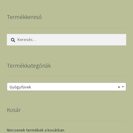
Termékkereső
Keresés:
Termékkategóriák
Gyógyfüvek
×
Kosár
Nincsenek termékek a kosárban.