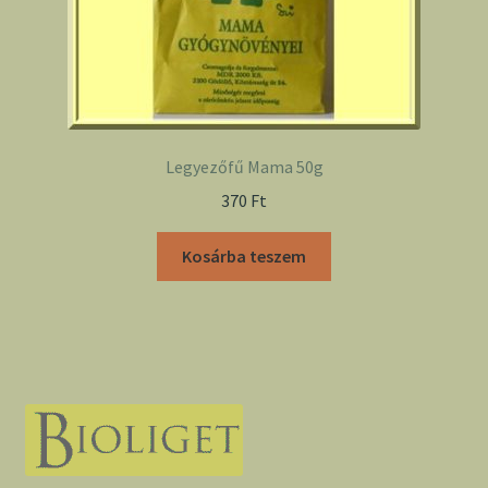
Legyezőfű Mama 50g
370
Ft
Kosárba teszem