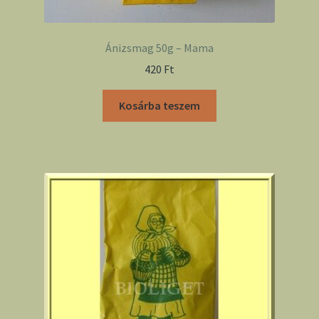
Ánizsmag 50g – Mama
420
Ft
Kosárba teszem