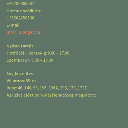
+36705368581
Házhoz szállítás:
+36202650136
E-mail:
info@bioliget.hu
Nyitva tartás:
Hétfőtől – péntekig: 9.00 – 17.00
Szombaton: 8.30 – 13.00
Megközelítés:
Villamos
: 69-es
Busz
: 46, 146, 96, 196, 196A, 296, 173, 173E
Az üzlet előtt parkolási lehetőség megoldott