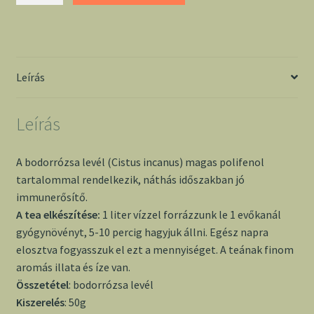
50g
-
Mama
mennyiség
Leírás
Leírás
A bodorrózsa levél (Cistus incanus) magas polifenol
tartalommal rendelkezik, náthás időszakban jó
immunerősítő.
A tea elkészítése:
1 liter vízzel forrázzunk le 1 evőkanál
gyógynövényt, 5-10 percig hagyjuk állni. Egész napra
elosztva fogyasszuk el ezt a mennyiséget. A teának finom
aromás illata és íze van.
Összetétel
: bodorrózsa levél
Kiszerelés
: 50g