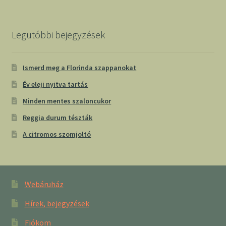
Legutóbbi bejegyzések
Ismerd meg a Florinda szappanokat
Év eleji nyitva tartás
Minden mentes szaloncukor
Reggia durum tészták
A citromos szomjoltó
Webáruház
Hírek, bejegyzések
Fiókom