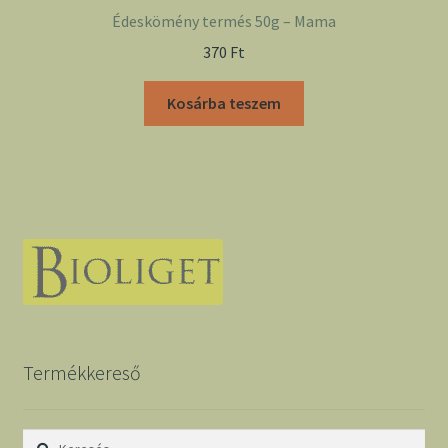
Édeskömény termés 50g – Mama
370
Ft
Kosárba teszem
Termékkereső
Keresés: