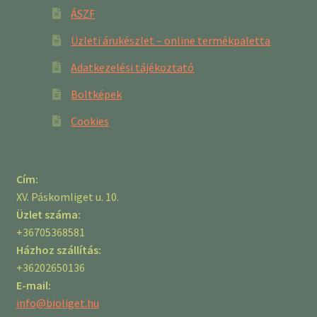
ÁSZF
Üzleti árukészlet – online termékpaletta
Adatkezelési tájékoztató
Boltképek
Cookies
Cím:
XV. Páskomliget u. 10.
Üzlet száma:
+36705368581
Házhoz szállítás:
+36202650136
E-mail:
info@bioliget.hu