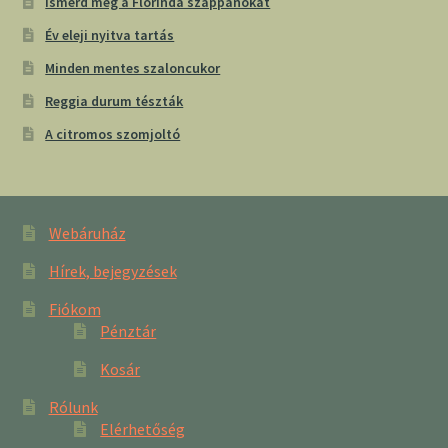
Ismerd meg a Florinda szappanokat
Év eleji nyitva tartás
Minden mentes szaloncukor
Reggia durum tészták
A citromos szomjoltó
Webáruház
Hírek, bejegyzések
Fiókom
Pénztár
Kosár
Rólunk
Elérhetőség