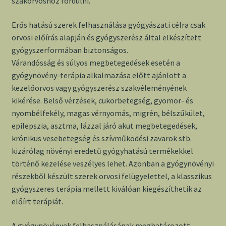
szakorvoshoz fordulni.
Erős hatású szerek felhasználása gyógyászati célra csak
orvosi előírás alapján és gyógyszerész által elkészített
gyógyszerformában biztonságos.
Várandósság és súlyos megbetegedések esetén a
gyógynövény-terápia alkalmazása előtt ajánlott a
kezelőorvos vagy gyógyszerész szakvéleményének
kikérése. Belső vérzések, cukorbetegség, gyomor- és
nyombélfekély, magas vérnyomás, migrén, bélszűkület,
epilepszia, asztma, lázzal járó akut megbetegedések,
krónikus vesebetegség és szívműködési zavarok stb.
kizárólag növényi eredetű gyógyhatású termékekkel
történő kezelése veszélyes lehet. Azonban a gyógynövényi
részekből készült szerek orvosi felügyelettel, a klasszikus
gyógyszeres terápia mellett kiválóan kiegészíthetik az
előírt terápiát.
A gyógynövények felhasználásának meghatározott