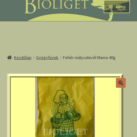
Ugrás
Kilépés
Menü
a
a
navigációhoz
tartalomba
nd
Kezdőlap
Gyógyfüvek
Fehér mályvalevél Mama 40g
u
nd
u