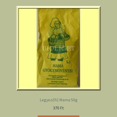
Legyezőfű Mama 50g
370
Ft