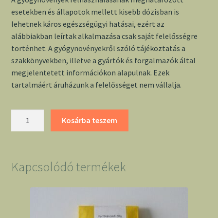
esetekben és állapotok mellett kisebb dózisban is
lehetnek káros egészségügyi hatásai, ezért az
alábbiakban leírtak alkalmazása csak saját felelősségre
történhet. A gyógynövényekről szóló tájékoztatás a
szakkönyvekben, illetve a gyártók és forgalmazók által
megjelentetett információkon alapulnak. Ezek
tartalmáért áruházunk a felelősséget nem vállalja.
Fehér
Kosárba teszem
mályvalevél
Mama
40g
mennyiség
Kapcsolódó termékek