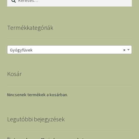
Termékkategóriák
Gyógyfüvek
×
Kosár
Nincsenek termékek a kosárban.
Legutóbbi bejegyzések