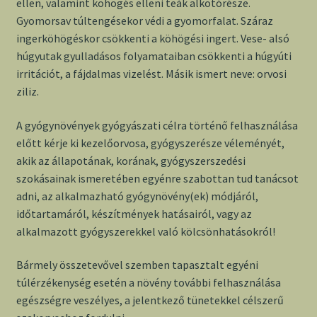
ellen, valamint köhögés elleni teák alkotórésze.
Gyomorsav túltengésekor védi a gyomorfalat. Száraz
ingerköhögéskor csökkenti a köhögési ingert. Vese- alsó
húgyutak gyulladásos folyamataiban csökkenti a húgyúti
irritációt, a fájdalmas vizelést. Másik ismert neve: orvosi
ziliz.
A gyógynövények gyógyászati célra történő felhasználása
előtt kérje ki kezelőorvosa, gyógyszerésze véleményét,
akik az állapotának, korának, gyógyszerszedési
szokásainak ismeretében egyénre szabottan tud tanácsot
adni, az alkalmazható gyógynövény(ek) módjáról,
időtartamáról, készítmények hatásairól, vagy az
alkalmazott gyógyszerekkel való kölcsönhatásokról!
Bármely összetevővel szemben tapasztalt egyéni
túlérzékenység esetén a növény további felhasználása
egészségre veszélyes, a jelentkező tünetekkel célszerű