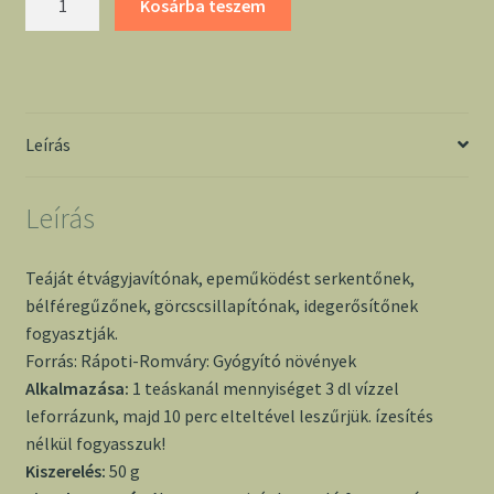
Kosárba teszem
50g
-
Mama
mennyiség
Leírás
Leírás
Teáját étvágyjavítónak, epeműködést serkentőnek,
bélféregűzőnek, görcscsillapítónak, idegerősítőnek
fogyasztják.
Forrás: Rápoti-Romváry: Gyógyító növények
Alkalmazása:
1 teáskanál mennyiséget 3 dl vízzel
leforrázunk, majd 10 perc elteltével leszűrjük. ízesítés
nélkül fogyasszuk!
Kiszerelés:
50 g