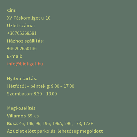
Cím:
XV. Páskomliget u. 10.
Üzlet száma:
+36705368581
Házhoz szállítás:
+36202650136
E-mail:
info@bioliget.hu
Nyitva tartás:
Hétfőtől – péntekig: 9.00 – 17.00
Szombaton: 8.30 – 13.00
Megközelítés:
Villamos
: 69-es
Busz
: 46, 146, 96, 196, 196A, 296, 173, 173E
Az üzlet előtt parkolási lehetőség megoldott