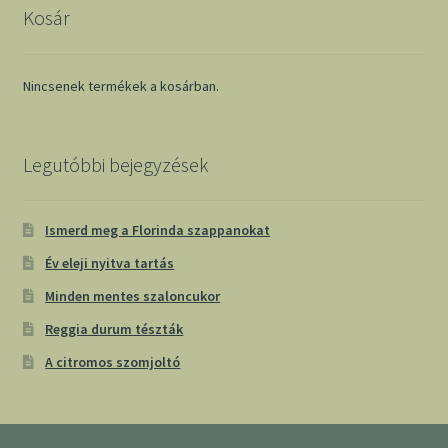
Kosár
Nincsenek termékek a kosárban.
Legutóbbi bejegyzések
Ismerd meg a Florinda szappanokat
Év eleji nyitva tartás
Minden mentes szaloncukor
Reggia durum tészták
A citromos szomjoltó