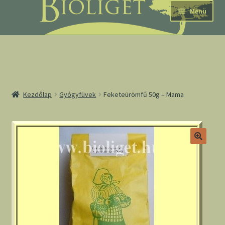
Ugrás
Kilépés
Menü
a
a
navigációhoz
tartalomba
nd
Kezdőlap
Gyógyfüvek
Feketeürömfű 50g – Mama
u
nd
u