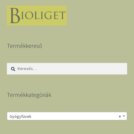
Termékkereső
Keresés:
Termékkategóriák
Gyógyfüvek
×