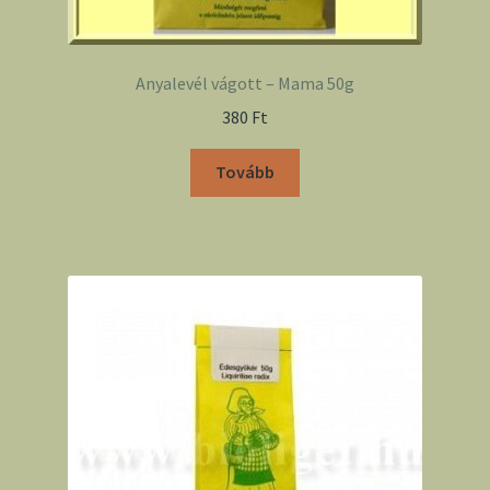
Anyalevél vágott – Mama 50g
380
Ft
Tovább