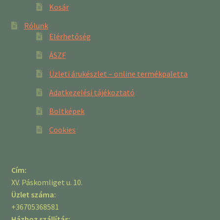
Kosár
Rólunk
Elérhetőség
ÁSZF
Üzleti árukészlet – online termékpaletta
Adatkezelési tájékoztató
Boltképek
Cookies
Cím:
XV. Páskomliget u. 10.
Üzlet száma:
+36705368581
Házhoz szállítás: