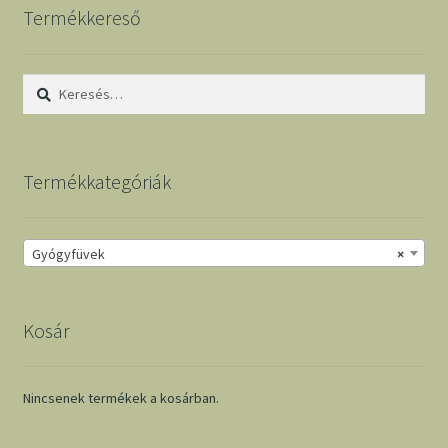
Termékkereső
Keresés:
Termékkategóriák
Gyógyfüvek
×
Kosár
Nincsenek termékek a kosárban.