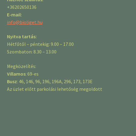
+36202650136
E-mail:
info@bioliget.hu
Nyitva tartás:
Hétfőtől – péntekig: 9.00 – 17.00
Szombaton: 8.30 – 13.00
Megközelítés:
Villamos
: 69-es
Busz
: 46, 146, 96, 196, 196A, 296, 173, 173E
Az üzlet előtt parkolási lehetőség megoldott