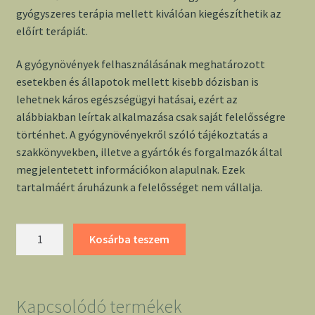
gyógyszeres terápia mellett kiválóan kiegészíthetik az
előírt terápiát.
A gyógynövények felhasználásának meghatározott
esetekben és állapotok mellett kisebb dózisban is
lehetnek káros egészségügyi hatásai, ezért az
alábbiakban leírtak alkalmazása csak saját felelősségre
történhet. A gyógynövényekről szóló tájékoztatás a
szakkönyvekben, illetve a gyártók és forgalmazók által
megjelentetett információkon alapulnak. Ezek
tartalmáért áruházunk a felelősséget nem vállalja.
Kisvirágú
Kosárba teszem
füzike
40g
-
Gyógyfű
Kapcsolódó termékek