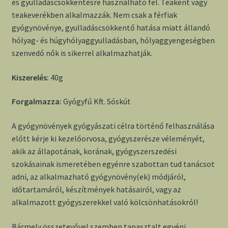
és gyulladáscsökkentésre használható fel. Teaként vagy
teakeverékben alkalmazzák. Nem csak a férfiak
gyógynövénye, gyulladáscsökkentő hatása miatt állandó
hólyag- és húgyhólyaggyulladásban, hólyaggyengeségben
szenvedő nők is sikerrel alkalmazhatják.
Kiszerelés:
40g
Forgalmazza:
Gyógyfű Kft. Sóskút
A gyógynövények gyógyászati célra történő felhasználása
előtt kérje ki kezelőorvosa, gyógyszerésze véleményét,
akik az állapotának, korának, gyógyszerszedési
szokásainak ismeretében egyénre szabottan tud tanácsot
adni, az alkalmazható gyógynövény(ek) módjáról,
időtartamáról, készítmények hatásairól, vagy az
alkalmazott gyógyszerekkel való kölcsönhatásokról!
Bármely összetevővel szemben tapasztalt egyéni