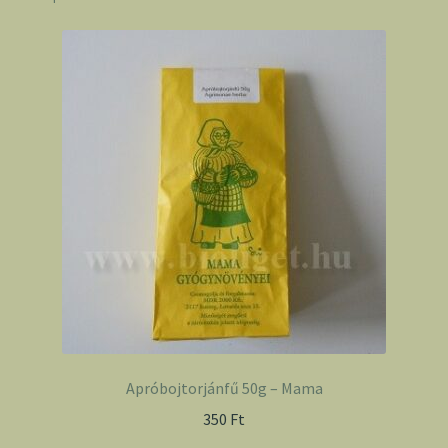
mennyiség
Apróbojtorjánfű 50g – Mama
350
Ft