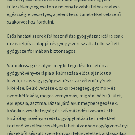
túlérzékenység esetén a növény további felhasználása
egészségre veszélyes, a jelentkező tünetekkel célszerű
szakorvoshoz fordulni.
Erős hatású szerek felhasználása gyógyászati célra csak
orvosi előírás alapján és gyógyszerész által elkészített
gyógyszerformában biztonságos.
Várandósság és súlyos megbetegedések esetén a
gyógynövény-terápia alkalmazása előtt ajánlott a
kezelőorvos vagy gyógyszerész szakvéleményének
kikérése. Belső vérzések, cukorbetegség, gyomor- és
nyombélfekély, magas vérnyomás, migrén, bélszűkület,
epilepszia, asztma, lázzal járó akut megbetegedések,
krónikus vesebetegség és szívműködési zavarok stb.
kizárólag növényi eredetű gyógyhatású termékekkel
történő kezelése veszélyes lehet. Azonban a gyógynövényi
részekből készült szerek orvosi felügyelettel, a klasszikus