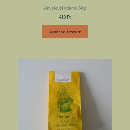
Anyalevél adamo 50g
410
Ft
Kosárba teszem