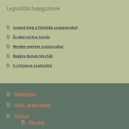
Legutóbbi bejegyzések
Ismerd meg a Florinda szappanokat
Év eleji nyitva tartás
Minden mentes szaloncukor
Reggia durum tészták
A citromos szomjoltó
Webáruház
Hírek, bejegyzések
Fiókom
Pénztár