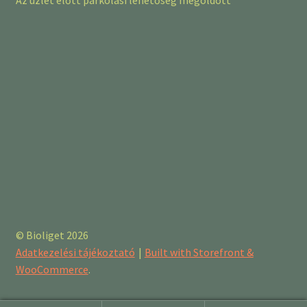
Az üzlet előtt parkolási lehetőség megoldott
© Bioliget 2026
Adatkezelési tájékoztató
Built with Storefront &
WooCommerce
.