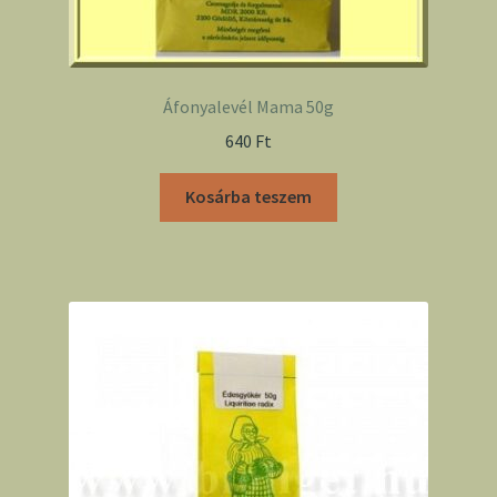
Áfonyalevél Mama 50g
640
Ft
Kosárba teszem