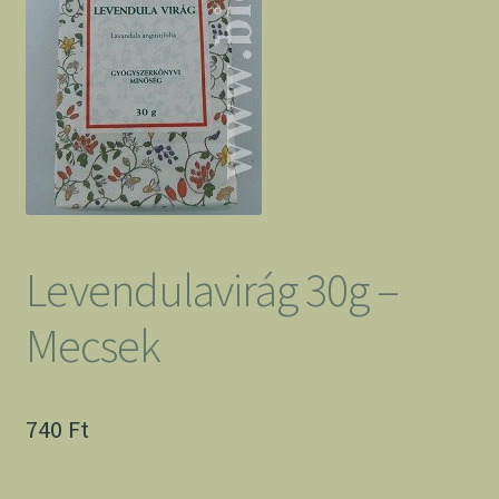
Levendulavirág 30g –
Mecsek
740
Ft