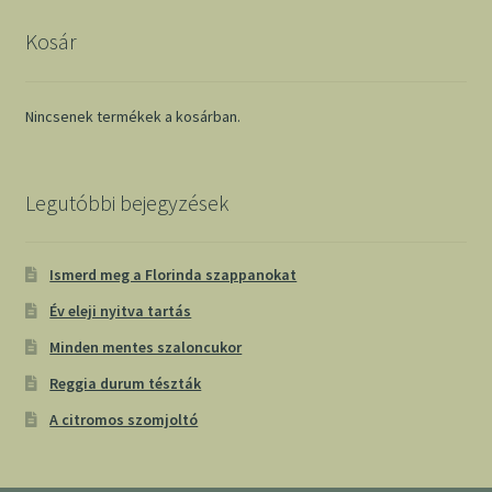
Kosár
Nincsenek termékek a kosárban.
Legutóbbi bejegyzések
Ismerd meg a Florinda szappanokat
Év eleji nyitva tartás
Minden mentes szaloncukor
Reggia durum tészták
A citromos szomjoltó