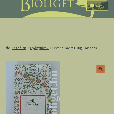
Ugrás
Kilépés
Menü
a
a
navigációhoz
tartalomba
nd
Kezdőlap
Gyógyfüvek
Levendulavirág 30g – Mecsek
u
nd
u