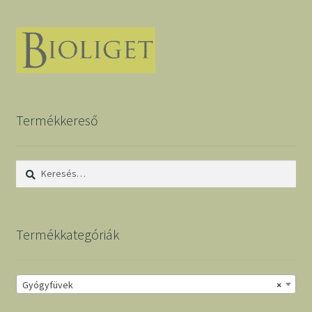
Termékkereső
Keresés:
Termékkategóriák
Gyógyfüvek
×