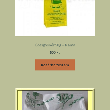
Édesgyökér 50g – Mama
600
Ft
Kosárba teszem