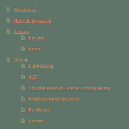
Webáruház
Hírek, bejegyzések
Fiókom
Pénztár
Kosár
Rólunk
Elérhetőség
ÁSZF
Üzleti árukészlet – online termékpaletta
Adatkezelési tájékoztató
Boltképek
Cookies