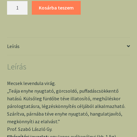
Levendulavirág
Kosárba teszem
30g
-
Mecsek
mennyiség
Leírás
Leírás
Mecsek levendula virág.
„Teája enyhe nyugtató, görcsoldó, puffadáscsökkentő
hatású. Külsőleg fürdőbe téve illatosító, meghűléskor
párologtatásra, légzéskönnyítés céljából alkalmazható.
Szárítva, párnába téve enyhe nyugtató, hangulatjavító,
megkönnyíti az elalvást.”
Prof. Szabó László Gy.
Elkészítési
javaslat
:
egy lapos evőkanálnyi (kb. 1,5g)