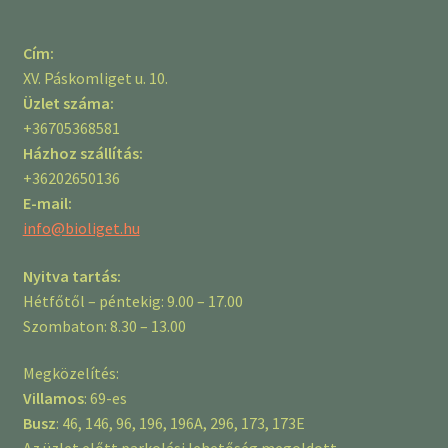
Cím:
XV. Páskomliget u. 10.
Üzlet száma:
+36705368581
Házhoz szállítás:
+36202650136
E-mail:
info@bioliget.hu
Nyitva tartás:
Hétfőtől – péntekig: 9.00 – 17.00
Szombaton: 8.30 – 13.00
Megközelítés:
Villamos
: 69-es
Busz
: 46, 146, 96, 196, 196A, 296, 173, 173E