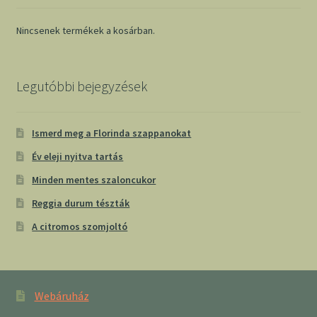
Nincsenek termékek a kosárban.
Legutóbbi bejegyzések
Ismerd meg a Florinda szappanokat
Év eleji nyitva tartás
Minden mentes szaloncukor
Reggia durum tészták
A citromos szomjoltó
Webáruház