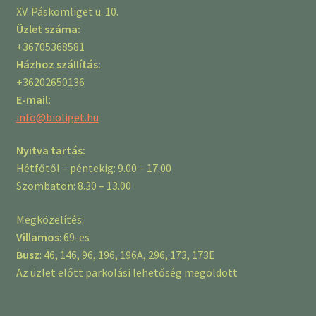
XV. Páskomliget u. 10.
Üzlet száma:
+36705368581
Házhoz szállítás:
+36202650136
E-mail:
info@bioliget.hu
Nyitva tartás:
Hétfőtől – péntekig: 9.00 – 17.00
Szombaton: 8.30 – 13.00
Megközelítés:
Villamos
: 69-es
Busz
: 46, 146, 96, 196, 196A, 296, 173, 173E
Az üzlet előtt parkolási lehetőség megoldott