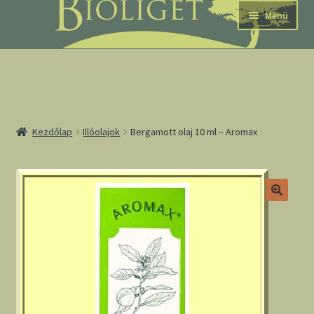
Ugrás
Kilépés
Menü
a
a
navigációhoz
tartalomba
nd
Kezdőlap
Illóolajok
Bergamott olaj 10 ml – Aromax
u
nd
u