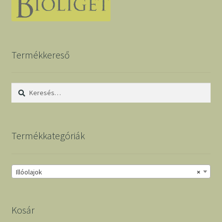
Termékkereső
Keresés:
Termékkategóriák
Illóolajok
×
Kosár