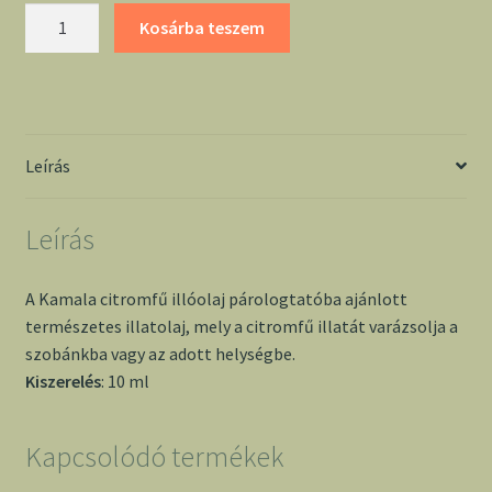
Citromfű
Kosárba teszem
illóolaj
10ml
-
Kamala
mennyiség
Leírás
Leírás
A Kamala citromfű illóolaj párologtatóba ajánlott
természetes illatolaj, mely a citromfű illatát varázsolja a
szobánkba vagy az adott helységbe.
Kiszerelés
: 10 ml
Kapcsolódó termékek