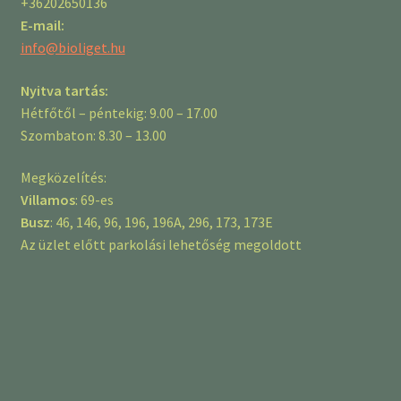
+36202650136
E-mail:
info@bioliget.hu
Nyitva tartás:
Hétfőtől – péntekig: 9.00 – 17.00
Szombaton: 8.30 – 13.00
Megközelítés:
Villamos
: 69-es
Busz
: 46, 146, 96, 196, 196A, 296, 173, 173E
Az üzlet előtt parkolási lehetőség megoldott