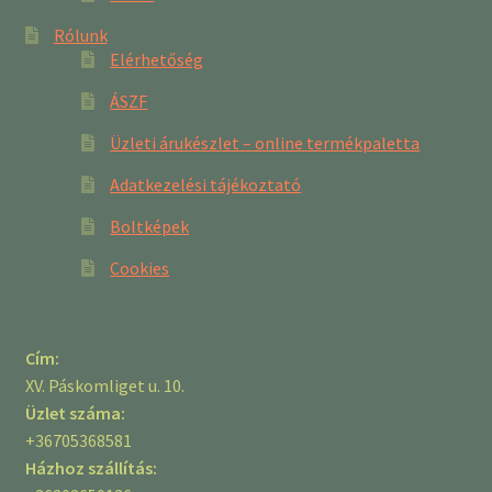
Rólunk
Elérhetőség
ÁSZF
Üzleti árukészlet – online termékpaletta
Adatkezelési tájékoztató
Boltképek
Cookies
Cím:
XV. Páskomliget u. 10.
Üzlet száma:
+36705368581
Házhoz szállítás: