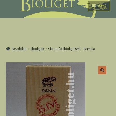
Ugrás
Kilépés
Menü
a
a
navigációhoz
tartalomba
nd
Kezdőlap
Illóolajok
Citromfű illóolaj 10ml – Kamala
u
nd
u