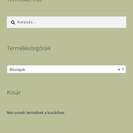
Keresés:
Termékkategóriák
Illóolajok
×
Kosár
Nincsenek termékek a kosárban.