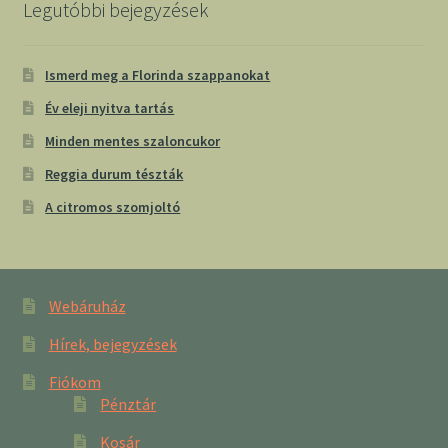
Legutóbbi bejegyzések
Ismerd meg a Florinda szappanokat
Év eleji nyitva tartás
Minden mentes szaloncukor
Reggia durum tészták
A citromos szomjoltó
Webáruház
Hírek, bejegyzések
Fiókom
Pénztár
Kosár