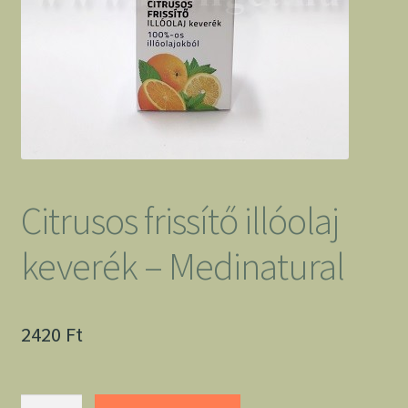
Citrusos frissítő illóolaj
keverék – Medinatural
2420
Ft
Citrusos