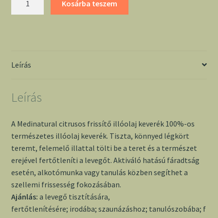
Kosárba teszem
frissítő
illóolaj
keverék
-
Medinatural
Leírás
mennyiség
Leírás
A Medinatural citrusos frissítő illóolaj keverék 100%-os
természetes illóolaj keverék. Tiszta, könnyed légkört
teremt, felemelő illattal tölti be a teret és a természet
erejével fertőtleníti a levegőt. Aktiváló hatású fáradtság
esetén, alkotómunka vagy tanulás közben segíthet a
szellemi frissesség fokozásában.
Ajánlás:
a levegő tisztítására,
fertőtlenítésére; irodába; szaunázáshoz; tanulószobába; f