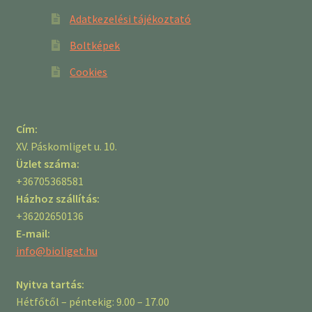
Adatkezelési tájékoztató
Boltképek
Cookies
Cím:
XV. Páskomliget u. 10.
Üzlet száma:
+36705368581
Házhoz szállítás:
+36202650136
E-mail:
info@bioliget.hu
Nyitva tartás:
Hétfőtől – péntekig: 9.00 – 17.00