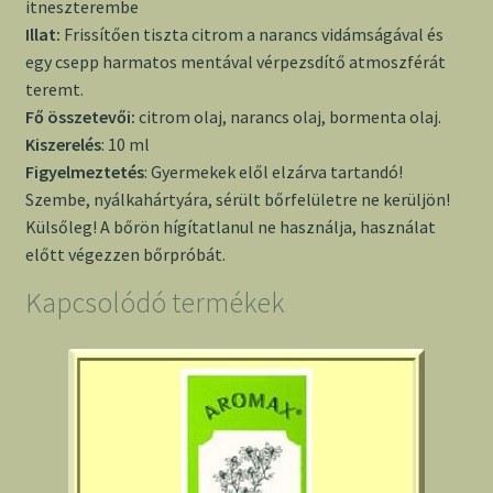
itneszterembe
Illat:
Frissítően tiszta citrom a narancs vidámságával és
egy csepp harmatos mentával vérpezsdítő atmoszférát
teremt.
Fő összetevői:
citrom olaj, narancs olaj, bormenta olaj.
Kiszerelés
: 10 ml
Figyelmeztetés
: Gyermekek elől elzárva tartandó!
Szembe, nyálkahártyára, sérült bőrfelületre ne kerüljön!
Külsőleg! A bőrön hígítatlanul ne használja, használat
előtt végezzen bőrpróbát.
Kapcsolódó termékek