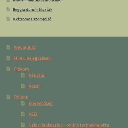
Minden mentes szaloncukor
Reggia durum tészták
A citromos szomjoltó
Webáruház
Hírek, bejegyzések
Fiókom
Pénztár
Kosár
Rólunk
Elérhetőség
ÁSZF
Üzleti árukészlet – online termékpaletta