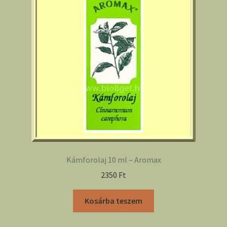
Kámforolaj 10 ml – Aromax
2350
Ft
Kosárba teszem