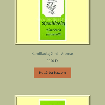
Kamillaolaj 2 ml – Aromax
3920
Ft
Kosárba teszem