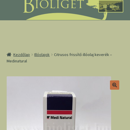
Ugrás
Kilépés
Menü
a
a
navigációhoz
tartalomba
nd
Kezdőlap
Illóolajok
Citrusos frissítő illóolaj keverék –
Medinatural
u
nd
u