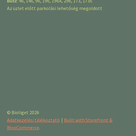
Busz
: 46, 146, 96, 196, 196A, 296, 173, 173E
Az üzlet előtt parkolási lehetőség megoldott
© Bioliget 2026
Adatkezelési tájékoztató
Built with Storefront &
WooCommerce
.