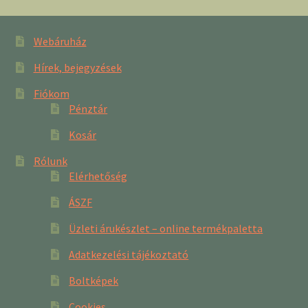
Webáruház
Hírek, bejegyzések
Fiókom
Pénztár
Kosár
Rólunk
Elérhetőség
ÁSZF
Üzleti árukészlet – online termékpaletta
Adatkezelési tájékoztató
Boltképek
Cookies