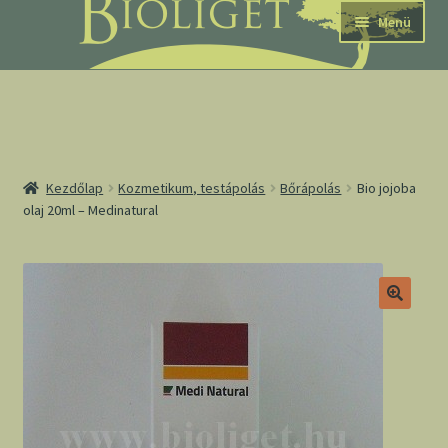
Ugrás
Kilépés
Menü
a
a
navigációhoz
tartalomba
nd
Kezdőlap
Kozmetikum, testápolás
Bőrápolás
Bio jojoba
olaj 20ml – Medinatural
u
nd
u