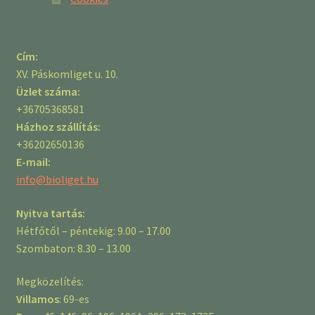
Cím:
XV. Páskomliget u. 10.
Üzlet száma:
+36705368581
Házhoz szállítás:
+36202650136
E-mail:
info@bioliget.hu
Nyitva tartás:
Hétfőtől – péntekig: 9.00 – 17.00
Szombaton: 8.30 – 13.00
Megközelítés:
Villamos
: 69-es