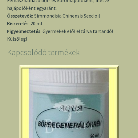
Felhasználható bőr- és körömápolóként, illetve
hajápolóként egyaránt.
Összetevők:
Simmondisia Chinensis Seed oil
Kiszerelés:
20 ml
Figyelmeztetés:
Gyermekek elől elzárva tartandó!
Külsőleg!
Kapcsolódó termékek