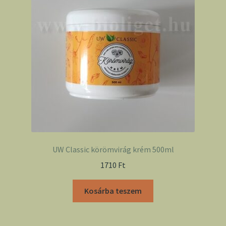
UW Classic körömvirág krém 500ml
1710
Ft
Kosárba teszem