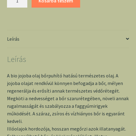
Kosárba teszem
jojoba
olaj
20ml
-
Medinatural
Leírás
mennyiség
Leírás
A bio jojoba olaj bőrpuhító hatású természetes olaj. A
jojoba olajat rendkívül könnyen befogadja a bőr, mélyen
regenerálja és erősíti annak természetes védőrétegét.
Megköti a nedvességet a bőr szarurétegében, növeli annak
rugalmasságát és szabályozza a faggyúmirigyek
működését. A száraz, zsíros és vízhiányos bőr is egyaránt
kedveli.
Illóolajok hordozója, hosszan megőrzi azok illatanyagát.