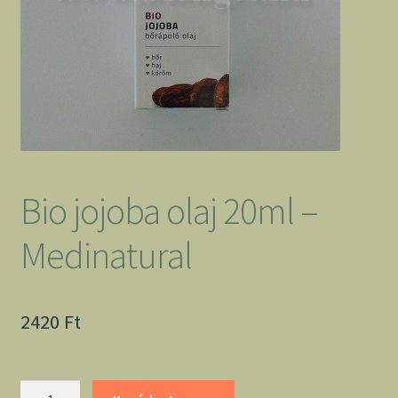
Bio jojoba olaj 20ml –
Medinatural
2420
Ft
Bio