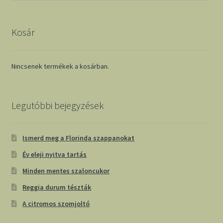
Kosár
Nincsenek termékek a kosárban.
Legutóbbi bejegyzések
Ismerd meg a Florinda szappanokat
Év eleji nyitva tartás
Minden mentes szaloncukor
Reggia durum tészták
A citromos szomjoltó