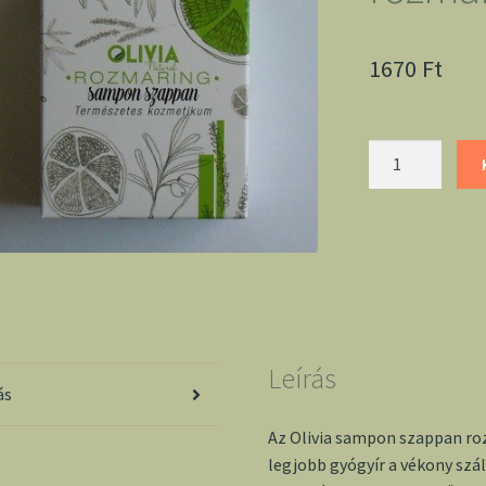
1670
Ft
Sampon
szappan
rozmaring
-
Olivia
mennyiség
Leírás
ás
Az Olivia sampon szappan ro
legjobb gyógyír a vékony szál