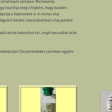
tartalmazó sampon. Ricinusolaj
y tisztítja meg a fejbőrt, hogy közben
ápolja a hajtöveket is. A ricinus olaj
lágyító hatású. Használatával a haj puhává
alá tartva habosítsa fel, majd használat után
zembejutást! Összetevőkkel szemben egyéni