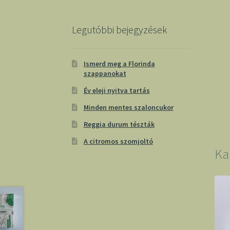
Legutóbbi bejegyzések
Ismerd meg a Florinda
szappanokat
Év eleji nyitva tartás
Minden mentes szaloncukor
Reggia durum tészták
A citromos szomjoltó
Ka