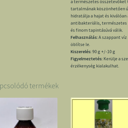
a természetes összetevőket 
tartalmának köszönhetően úg
hidratálja a hajat és kiválóan 
antibakteriális, természetes 
és finom tapintásúvá válik.
Felhasználás:
A szappant víz 
öblítse le.
Kiszerelés:
90 g +/-10 g
Figyelmeztetés
:
Kerülje a s
érzékenység kialakulhat.
pcsolódó termékek