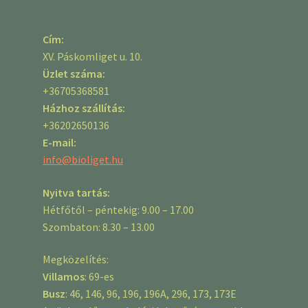
Cím:
XV. Páskomliget u. 10.
Üzlet száma:
+36705368581
Házhoz szállítás:
+36202650136
E-mail:
info@bioliget.hu
Nyitva tartás:
Hétfőtől – péntekig: 9.00 – 17.00
Szombaton: 8.30 – 13.00
Megközelítés:
Villamos
: 69-es
Busz
: 46, 146, 96, 196, 196A, 296, 173, 173E