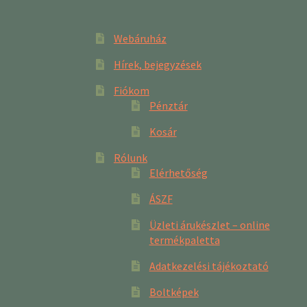
Webáruház
Hírek, bejegyzések
Fiókom
Pénztár
Kosár
Rólunk
Elérhetőség
ÁSZF
Üzleti árukészlet – online
termékpaletta
Adatkezelési tájékoztató
Boltképek