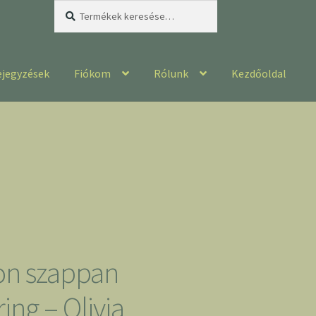
Keresés
Keresés
a
következőre:
ejegyzések
Fiókom
Rólunk
Kezdőoldal
n szappan
ing – Olivia