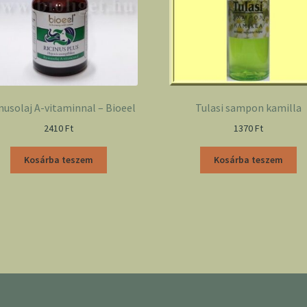
nusolaj A-vitaminnal – Bioeel
Tulasi sampon kamilla
2410
Ft
1370
Ft
Kosárba teszem
Kosárba teszem