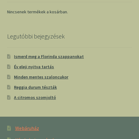
Nincsenek termékek a kosárban.
Legutóbbi bejegyzések
Ismerd meg a Florinda szappanokat
Év eleji nyitva tartás
Minden mentes szaloncukor
Reggia durum tészták
A citromos szomjoltó
Webáruház