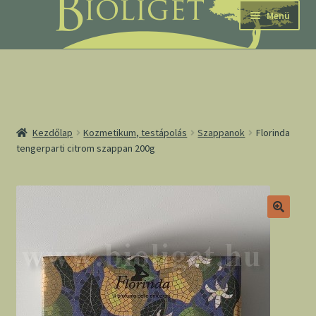
Ugrás
Kilépés
Menü
a
a
navigációhoz
tartalomba
nd
Kezdőlap
Kozmetikum, testápolás
Szappanok
Florinda
tengerparti citrom szappan 200g
u
nd
u