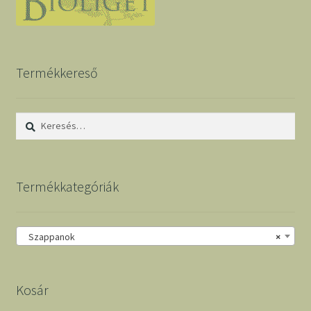
Termékkereső
Keresés:
Termékkategóriák
Szappanok
×
Kosár