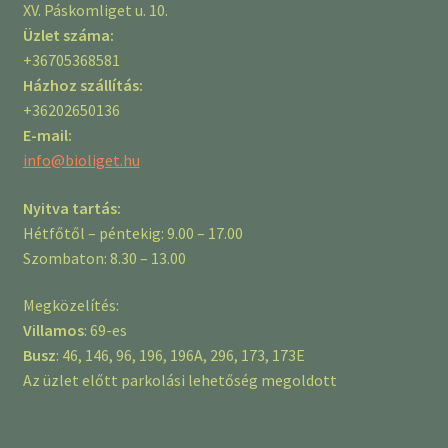
XV. Páskomliget u. 10.
Üzlet száma:
+36705368581
Házhoz szállítás:
+36202650136
E-mail:
info@bioliget.hu
Nyitva tartás:
Hétfőtől – péntekig: 9.00 – 17.00
Szombaton: 8.30 – 13.00
Megközelítés:
Villamos
: 69-es
Busz
: 46, 146, 96, 196, 196A, 296, 173, 173E
Az üzlet előtt parkolási lehetőség megoldott