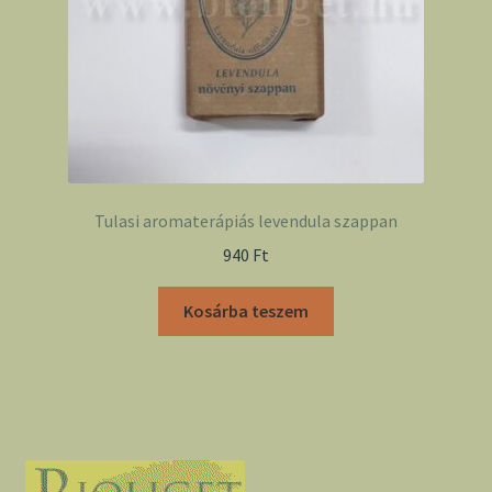
Tulasi aromaterápiás levendula szappan
940
Ft
Kosárba teszem