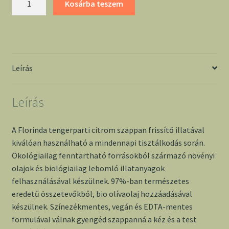
Kosárba teszem
tengerparti
citrom
szappan
200g
mennyiség
Leírás
Leírás
A Florinda tengerparti citrom szappan frissítő illatával
kiválóan használható a mindennapi tisztálkodás során.
Ökológiailag fenntartható forrásokból származó növényi
olajok és biológiailag lebomló illatanyagok
felhasználásával készülnek. 97%-ban természetes
eredetű összetevőkből, bio olívaolaj hozzáadásával
készülnek. Színezékmentes, vegán és EDTA-mentes
formulával válnak gyengéd szappanná a kéz és a test