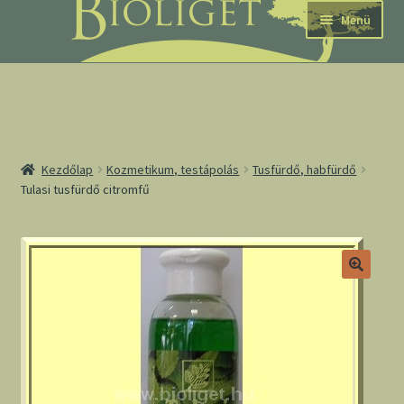
Ugrás
Kilépés
Menü
a
a
navigációhoz
tartalomba
nd
Kezdőlap
Kozmetikum, testápolás
Tusfürdő, habfürdő
Tulasi tusfürdő citromfű
u
nd
u