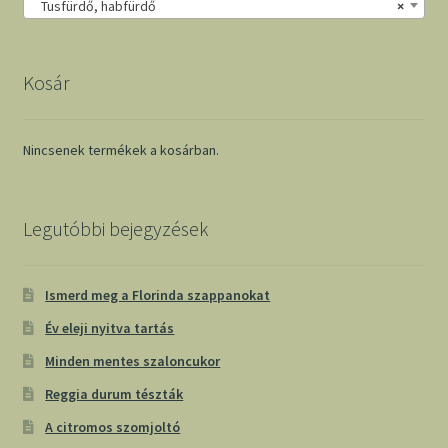
Tusfürdő, habfürdő
×
Kosár
Nincsenek termékek a kosárban.
Legutóbbi bejegyzések
Ismerd meg a Florinda szappanokat
Év eleji nyitva tartás
Minden mentes szaloncukor
Reggia durum tészták
A citromos szomjoltó