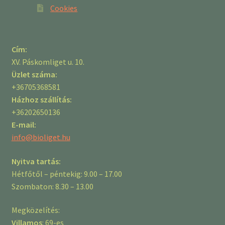
Cookies
Cím:
XV. Páskomliget u. 10.
Üzlet száma:
+36705368581
Házhoz szállítás:
+36202650136
E-mail:
info@bioliget.hu
Nyitva tartás:
Hétfőtől – péntekig: 9.00 – 17.00
Szombaton: 8.30 – 13.00
Megközelítés:
Villamos
: 69-es