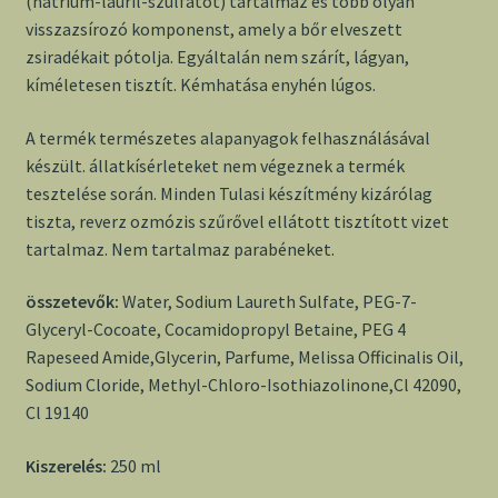
(nátrium-lauril-szulfátot) tartalmaz és több olyan
visszazsírozó komponenst, amely a bőr elveszett
zsiradékait pótolja. Egyáltalán nem szárít, lágyan,
kíméletesen tisztít. Kémhatása enyhén lúgos.
A termék természetes alapanyagok felhasználásával
készült. állatkísérleteket nem végeznek a termék
tesztelése során. Minden Tulasi készítmény kizárólag
tiszta, reverz ozmózis szűrővel ellátott tisztított vizet
tartalmaz. Nem tartalmaz parabéneket.
összetevők:
Water, Sodium Laureth Sulfate, PEG-7-
Glyceryl-Cocoate, Cocamidopropyl Betaine, PEG 4
Rapeseed Amide,Glycerin, Parfume, Melissa Officinalis Oil,
Sodium Cloride, Methyl-Chloro-Isothiazolinone,Cl 42090,
Cl 19140
Kiszerelés:
250 ml