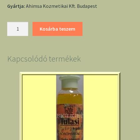
Gyártja:
Ahimsa Kozmetikai Kft. Budapest
Tulasi
Kosárba teszem
tusfürdő
citromfű
mennyiség
Kapcsolódó termékek