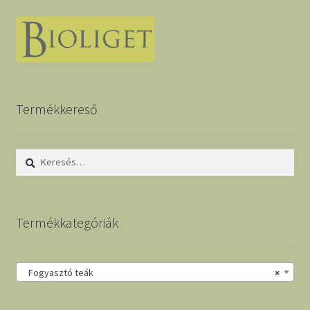
Termékkereső
Keresés:
Termékkategóriák
Fogyasztó teák
×