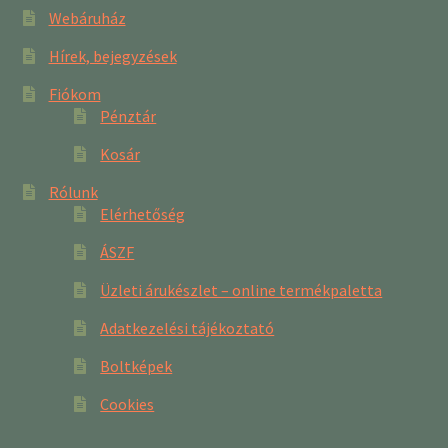
Webáruház
Hírek, bejegyzések
Fiókom
Pénztár
Kosár
Rólunk
Elérhetőség
ÁSZF
Üzleti árukészlet – online termékpaletta
Adatkezelési tájékoztató
Boltképek
Cookies