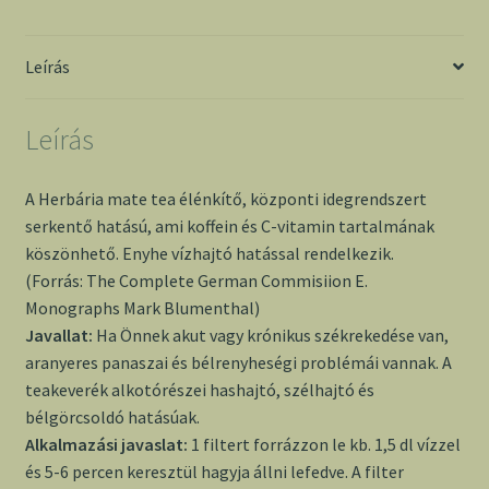
mennyiség
Leírás
Leírás
A Herbária mate tea élénkítő, központi idegrendszert
serkentő hatású, ami koffein és C-vitamin tartalmának
köszönhető. Enyhe vízhajtó hatással rendelkezik.
(Forrás: The Complete German Commisiion E.
Monographs Mark Blumenthal)
Javallat:
Ha Önnek akut vagy krónikus székrekedése van,
aranyeres panaszai és bélrenyheségi problémái vannak. A
teakeverék alkotórészei hashajtó, szélhajtó és
bélgörcsoldó hatásúak.
Alkalmazási javaslat:
1 filtert forrázzon le kb. 1,5 dl vízzel
és 5-6 percen keresztül hagyja állni lefedve. A filter