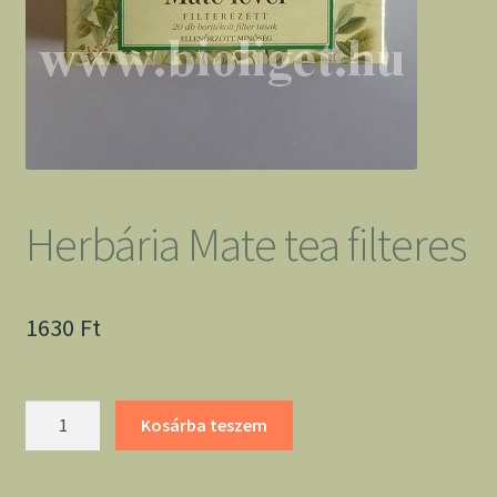
Herbária Mate tea filteres
1630
Ft
Herbária
Kosárba teszem
Mate
tea
filteres