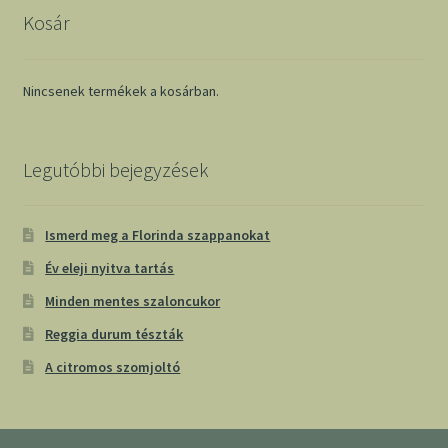
Kosár
Nincsenek termékek a kosárban.
Legutóbbi bejegyzések
Ismerd meg a Florinda szappanokat
Év eleji nyitva tartás
Minden mentes szaloncukor
Reggia durum tészták
A citromos szomjoltó