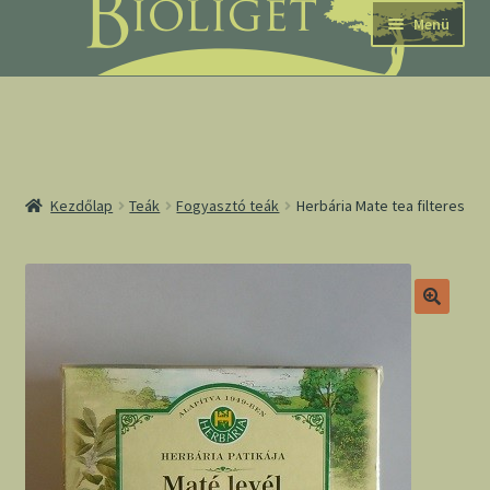
Ugrás
Kilépés
Menü
a
a
navigációhoz
tartalomba
nd
Kezdőlap
Teák
Fogyasztó teák
Herbária Mate tea filteres
u
nd
u