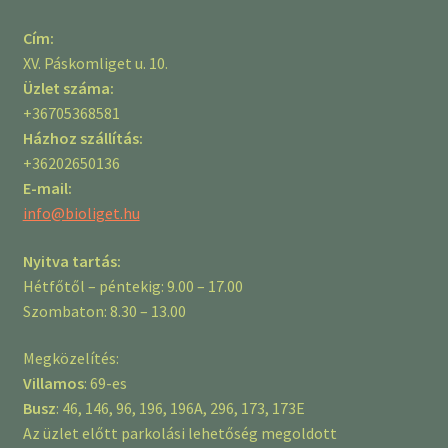
Cím:
XV. Páskomliget u. 10.
Üzlet száma:
+36705368581
Házhoz szállítás:
+36202650136
E-mail:
info@bioliget.hu
Nyitva tartás:
Hétfőtől – péntekig: 9.00 – 17.00
Szombaton: 8.30 – 13.00
Megközelítés:
Villamos
: 69-es
Busz
: 46, 146, 96, 196, 196A, 296, 173, 173E
Az üzlet előtt parkolási lehetőség megoldott