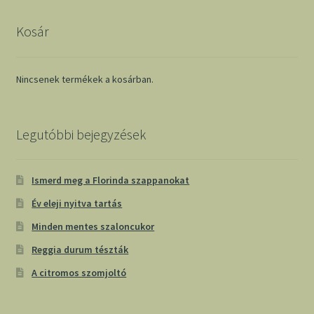
Kosár
Nincsenek termékek a kosárban.
Legutóbbi bejegyzések
Ismerd meg a Florinda szappanokat
Év eleji nyitva tartás
Minden mentes szaloncukor
Reggia durum tészták
A citromos szomjoltó