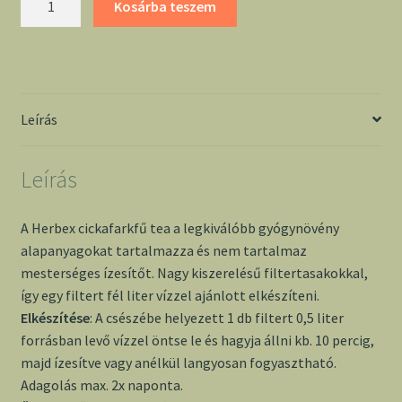
Kosárba teszem
tea
filteres
-
Herbex
mennyiség
Leírás
Leírás
A Herbex cickafarkfű tea a legkiválóbb gyógynövény
alapanyagokat tartalmazza és nem tartalmaz
mesterséges ízesítőt. Nagy kiszerelésű filtertasakokkal,
így egy filtert fél liter vízzel ajánlott elkészíteni.
Elkészítése
: A csészébe helyezett 1 db filtert 0,5 liter
forrásban levő vízzel öntse le és hagyja állni kb. 10 percig,
majd ízesítve vagy anélkül langyosan fogyasztható.
Adagolás max. 2x naponta.