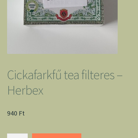
Cickafarkfű tea filteres –
Herbex
940
Ft
Cickafarkfű