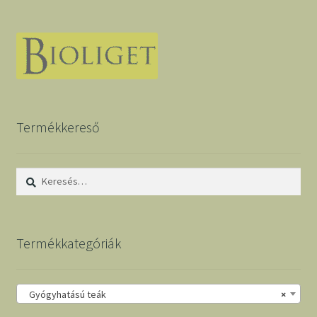
Termékkereső
Keresés:
Termékkategóriák
Gyógyhatású teák
×