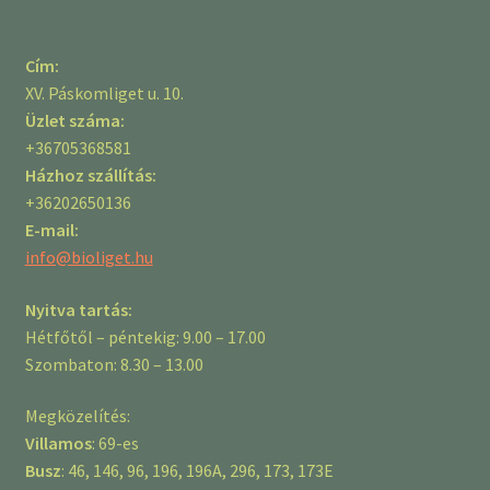
Cím:
XV. Páskomliget u. 10.
Üzlet száma:
+36705368581
Házhoz szállítás:
+36202650136
E-mail:
info@bioliget.hu
Nyitva tartás:
Hétfőtől – péntekig: 9.00 – 17.00
Szombaton: 8.30 – 13.00
Megközelítés:
Villamos
: 69-es
Busz
: 46, 146, 96, 196, 196A, 296, 173, 173E