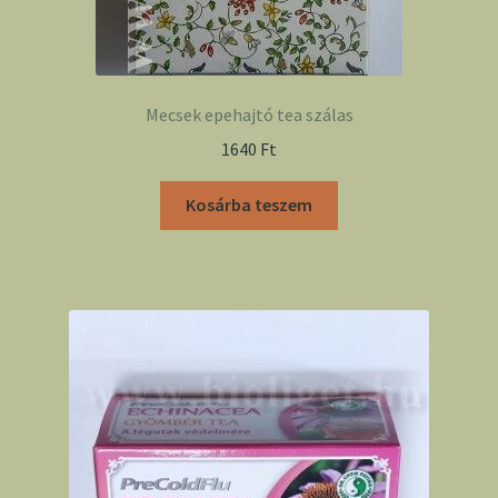
Mecsek epehajtó tea szálas
1640
Ft
Kosárba teszem