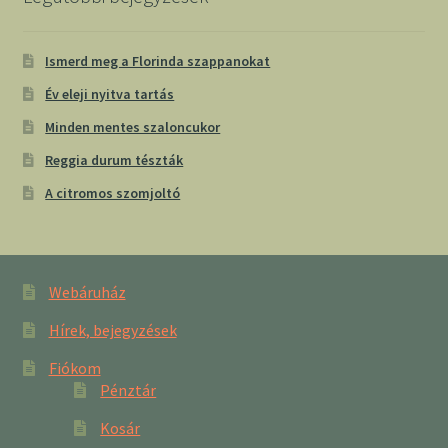
Ismerd meg a Florinda szappanokat
Év eleji nyitva tartás
Minden mentes szaloncukor
Reggia durum tészták
A citromos szomjoltó
Webáruház
Hírek, bejegyzések
Fiókom
Pénztár
Kosár