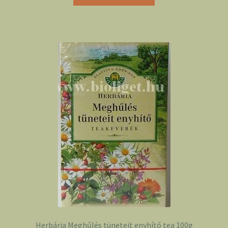
Herbária Meghűlés tüneteit enyhítő tea 100g