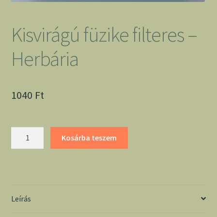
Kisvirágú füzike filteres –
Herbária
1040
Ft
Kisvirágú
Kosárba teszem
füzike
filteres
-
Herbária
mennyiség
Leírás