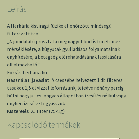
Leírás
A Herbária kisvirágú füzike ellenőrzött minőségű
filterezett tea.
„A jóindulatú prosztata megnagyobbodás tüneteinek
mérséklésére, a húgyutak gyulladásos folyamatainak
enyhítésére, a betegség előrehaladásának lassítására
alkalmazható.”
Forrás: herbaria.hu
Használati javaslat:
A csészébe helyezett 1 db filteres
tasakot 1,5 dl vízzel leforrázunk, lefedve néhány percig
hűlni hagyjuk és langyos állapotban ízesítés nélkül vagy
enyhén ízesítve fogyasszuk.
Kiszerelés:
25 filter
(25x1g)
Kapcsolódó termékek