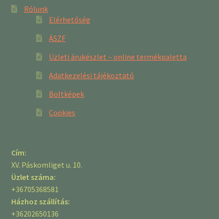
Rólunk
Elérhetőség
ÁSZF
Üzleti árukészlet – online termékpaletta
Adatkezelési tájékoztató
Boltképek
Cookies
Cím:
XV. Páskomliget u. 10.
Üzlet száma:
+36705368581
Házhoz szállítás:
+36202650136