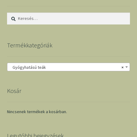
Keresés:
Termékkategóriák
Gyógyhatású teák
×
Kosár
Nincsenek termékek a kosárban.
Legutóbbi bejegyzések