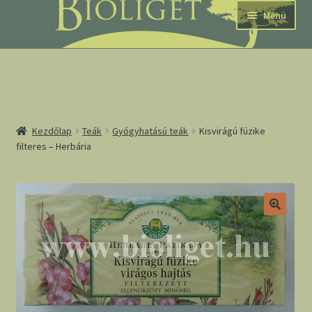
Ugrás
Kilépés
Menü
a
a
navigációhoz
tartalomba
nd
Kezdőlap
Teák
Gyógyhatású teák
Kisvirágú füzike
filteres – Herbária
u
nd
u