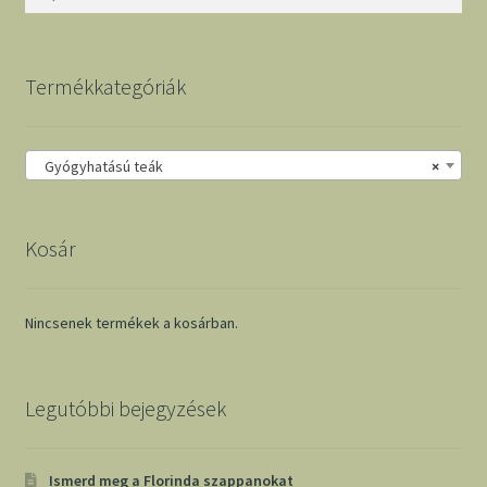
Termékkategóriák
Gyógyhatású teák
×
Kosár
Nincsenek termékek a kosárban.
Legutóbbi bejegyzések
Ismerd meg a Florinda szappanokat