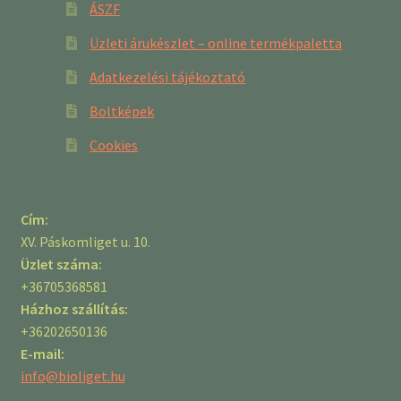
ÁSZF
Üzleti árukészlet – online termékpaletta
Adatkezelési tájékoztató
Boltképek
Cookies
Cím:
XV. Páskomliget u. 10.
Üzlet száma:
+36705368581
Házhoz szállítás:
+36202650136
E-mail:
info@bioliget.hu