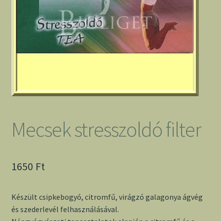
Mecsek stresszoldó filter
1650
Ft
Készült csipkebogyó, citromfű, virágzó galagonya ágvég
és szederlevél felhasználásával.