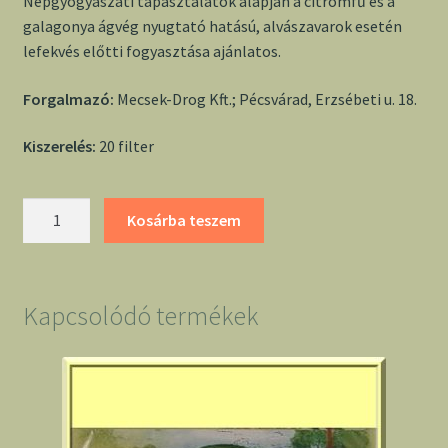
Népgyógyászati tapasztalatok alapján a citromfű és a
galagonya ágvég nyugtató hatású, alvászavarok esetén
lefekvés előtti fogyasztása ajánlatos.
Forgalmazó:
Mecsek-Drog Kft.; Pécsvárad, Erzsébeti u. 18.
Kiszerelés:
20 filter
Mecsek
Kosárba teszem
stresszoldó
filter
mennyiség
Kapcsolódó termékek