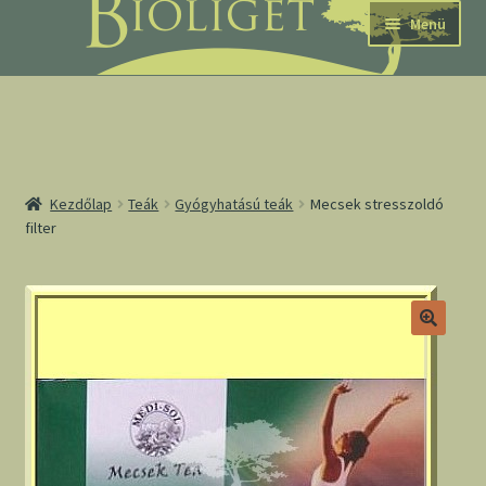
Ugrás
Kilépés
Menü
a
a
navigációhoz
tartalomba
nd
Kezdőlap
Teák
Gyógyhatású teák
Mecsek stresszoldó
filter
u
nd
u