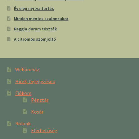
Év eleji nyitva tartás
Minden mentes szaloncukor
Reggia durum tészták
A citromos szomjoltó
Webáruház
Hírek, bejegyzések
Fiókom
Pénztár
Kosár
Rólunk
Elérhetőség