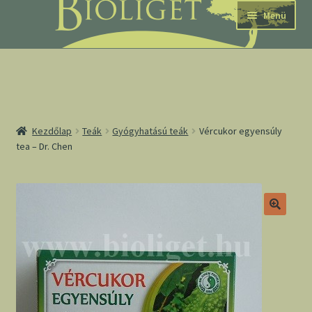
Ugrás
Kilépés
Menü
a
a
navigációhoz
tartalomba
nd
Kezdőlap
Teák
Gyógyhatású teák
Vércukor egyensúly
tea – Dr. Chen
u
nd
u