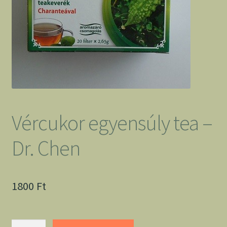
Vércukor egyensúly tea –
Dr. Chen
1800
Ft
Vércukor