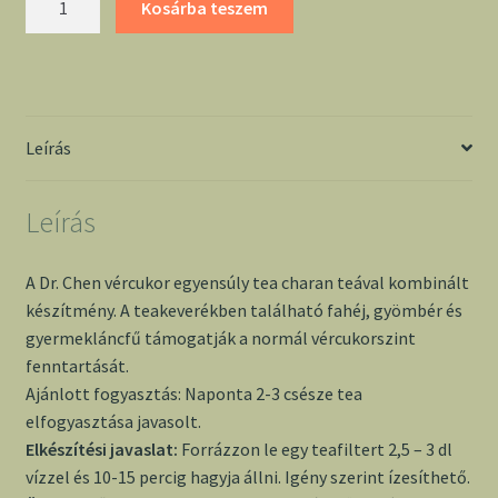
Kosárba teszem
egyensúly
tea
-
Dr.
Chen
Leírás
mennyiség
Leírás
A Dr. Chen vércukor egyensúly tea charan teával kombinált
készítmény. A teakeverékben található fahéj, gyömbér és
gyermekláncfű támogatják a normál vércukorszint
fenntartását.
Ajánlott fogyasztás: Naponta 2-3 csésze tea
elfogyasztása javasolt.
Elkészítési javaslat:
Forrázzon le egy teafiltert 2,5 – 3 dl
vízzel és 10-15 percig hagyja állni. Igény szerint ízesíthető.