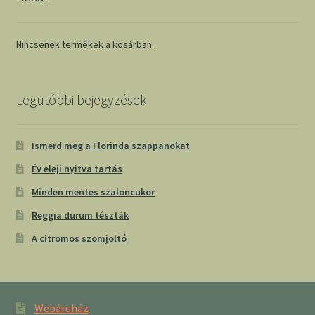
Nincsenek termékek a kosárban.
Legutóbbi bejegyzések
Ismerd meg a Florinda szappanokat
Év eleji nyitva tartás
Minden mentes szaloncukor
Reggia durum tészták
A citromos szomjoltó
Webáruház