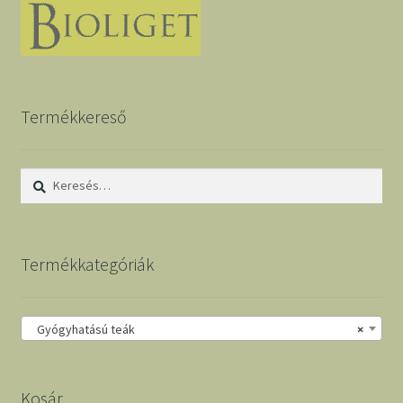
Termékkereső
Keresés:
Termékkategóriák
Gyógyhatású teák
×
Kosár