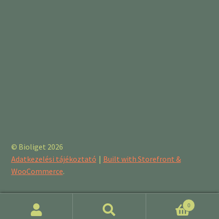
© Bioliget 2026
Adatkezelési tájékoztató
Built with Storefront &
WooCommerce
.
0
Keresés
Keresés