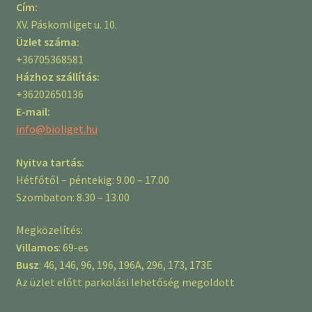
Cím:
XV. Páskomliget u. 10.
Üzlet száma:
+36705368581
Házhoz szállítás:
+36202650136
E-mail:
info@bioliget.hu
Nyitva tartás:
Hétfőtől – péntekig: 9.00 – 17.00
Szombaton: 8.30 – 13.00
Megközelítés:
Villamos
: 69-es
Busz
: 46, 146, 96, 196, 196A, 296, 173, 173E
Az üzlet előtt parkolási lehetőség megoldott