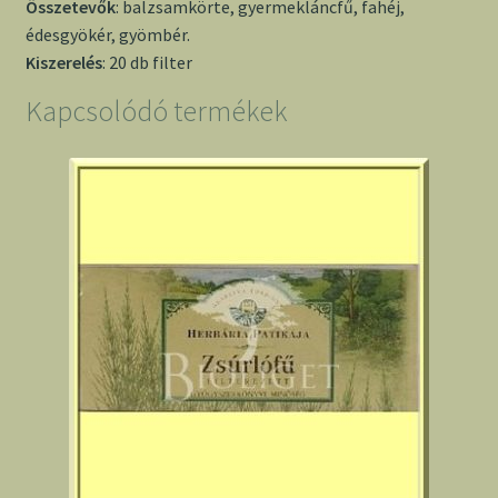
Összetevők
: balzsamkörte, gyermekláncfű, fahéj,
édesgyökér, gyömbér.
Kiszerelés
: 20 db filter
Kapcsolódó termékek