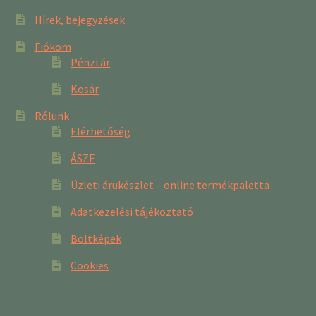
Hírek, bejegyzések
Fiókom
Pénztár
Kosár
Rólunk
Elérhetőség
ÁSZF
Üzleti árukészlet – online termékpaletta
Adatkezelési tájékoztató
Boltképek
Cookies