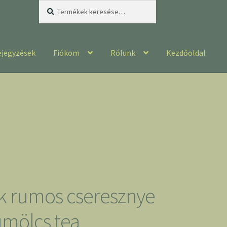
Keresés
Keresés
a
következőre:
ejegyzések
Fiókom
Rólunk
Kezdőoldal
 rumos cseresznye
ümölcs tea