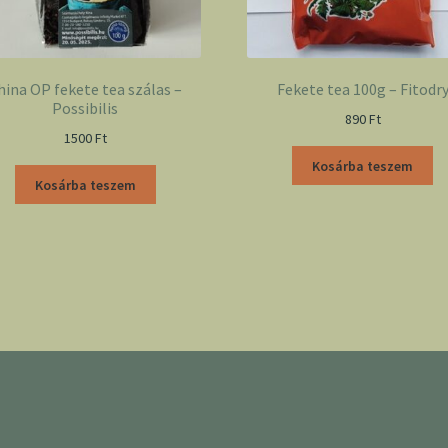
hina OP fekete tea szálas –
Fekete tea 100g – Fitodr
Possibilis
890
Ft
1500
Ft
Kosárba teszem
Kosárba teszem