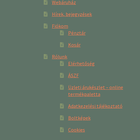
Webáruház
Hírek, bejegyzések
Fiókom
Pénztár
Kosár
Rólunk
Elérhetőség
ÁSZF
Üzleti árukészlet – online
termékpaletta
Adatkezelési tájékoztató
Boltképek
Cookies