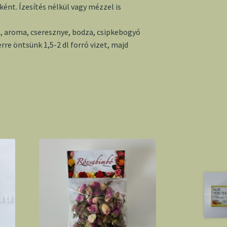
ént. Ízesítés nélkül vagy mézzel is
, aroma, cseresznye, bodza, csipkebogyó
erre öntsünk 1,5-2 dl forró vizet, majd