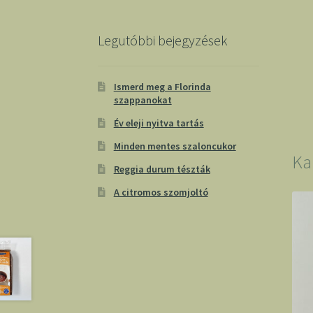
Legutóbbi bejegyzések
Ismerd meg a Florinda
szappanokat
Év eleji nyitva tartás
Minden mentes szaloncukor
Ka
Reggia durum tészták
A citromos szomjoltó