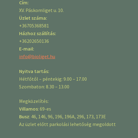
Cím:
XV. Páskomliget u. 10.
Üzlet száma:
+36705368581
Házhoz szállítás:
+36202650136
E-mail:
info@bioliget.hu
Nyitva tartás:
Hétfőtől – péntekig: 9.00 – 17.00
Szombaton: 8.30 – 13.00
Megközelítés:
Villamos
: 69-es
Busz
: 46, 146, 96, 196, 196A, 296, 173, 173E
Az üzlet előtt parkolási lehetőség megoldott