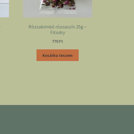
y
Rózsabimbó rózsaszín 25g –
Fitodry
770
Ft
Kosárba teszem