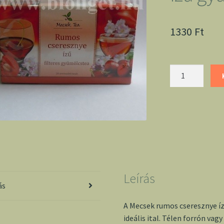
1330
Ft
Mecsek
rumos
cseresznye
ízű
gyümölcs
tea
mennyiség
Leírás
ás
A Mecsek rumos cseresznye ízű
ideális ital. Télen forrón vag