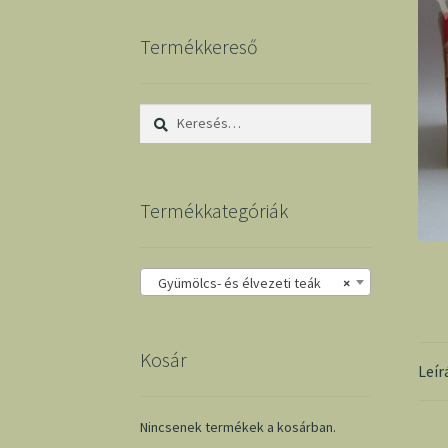
Termékkereső
Keresés:
Termékkategóriák
Gyümölcs- és élvezeti teák
×
Kosár
Leír
Nincsenek termékek a kosárban.