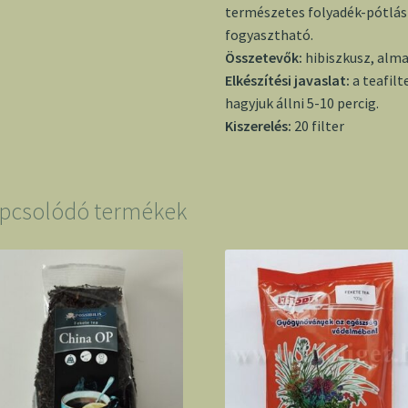
természetes folyadék-pótlásk
fogyasztható.
Összetevők:
hibiszkusz, alma
Elkészítési javaslat:
a teafilt
hagyjuk állni 5-10 percig.
Kiszerelés:
20 filter
pcsolódó termékek