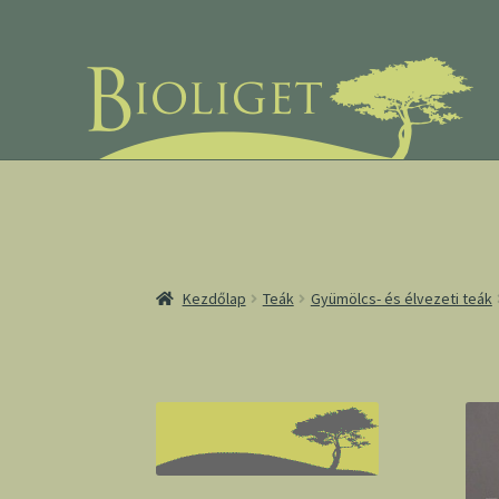
Ugrás
Kilépés
a
a
navigációhoz
tartalomba
Kezdőlap
Teák
Gyümölcs- és élvezeti teák