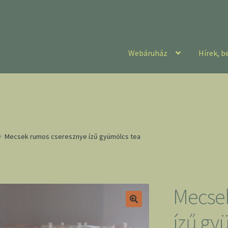
Webáruház
Hírek, b
Mecsek rumos cseresznye ízű gyümölcs tea
Mecsek
ízű gy