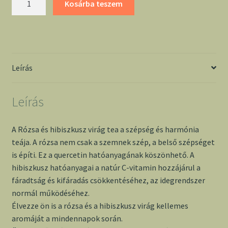
Kosárba teszem
és
hibiszkusz
virág
tea
-
Leírás
Dr.
Chen
Leírás
mennyiség
A Rózsa és hibiszkusz virág tea a szépség és harmónia
teája. A rózsa nem csak a szemnek szép, a belső szépséget
is építi. Ez a quercetin hatóanyagának köszönhető. A
hibiszkusz hatóanyagai a natúr C-vitamin hozzájárul a
fáradtság és kifáradás csökkentéséhez, az idegrendszer
normál működéséhez.
Élvezze ön is a rózsa és a hibiszkusz virág kellemes
aromáját a mindennapok során.