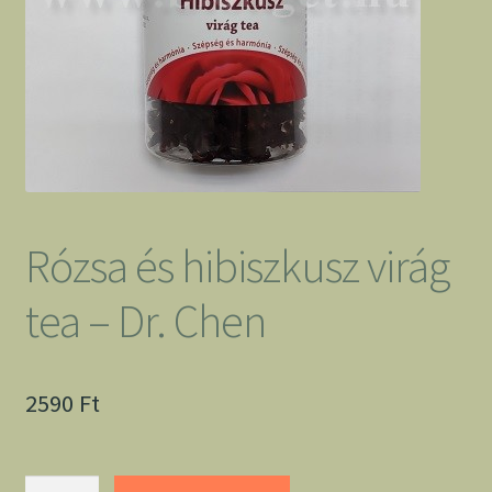
Rózsa és hibiszkusz virág
tea – Dr. Chen
2590
Ft
Rózsa