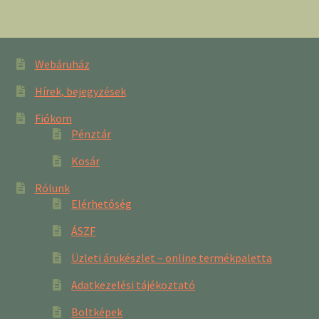
Webáruház
Hírek, bejegyzések
Fiókom
Pénztár
Kosár
Rólunk
Elérhetőség
ÁSZF
Üzleti árukészlet – online termékpaletta
Adatkezelési tájékoztató
Boltképek