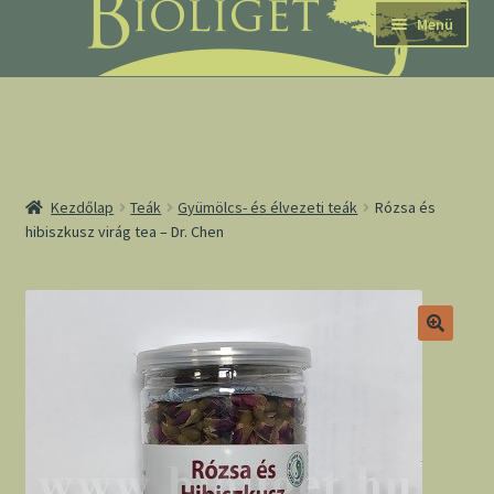
Ugrás
Kilépés
Menü
a
a
navigációhoz
tartalomba
nd
Kezdőlap
Teák
Gyümölcs- és élvezeti teák
Rózsa és
hibiszkusz virág tea – Dr. Chen
u
nd
u