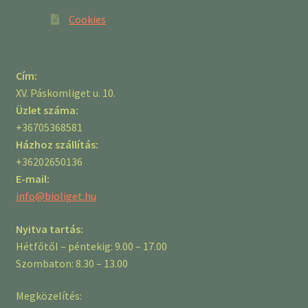
Cookies
Cím:
XV. Páskomliget u. 10.
Üzlet száma:
+36705368581
Házhoz szállítás:
+36202650136
E-mail:
info@bioliget.hu
Nyitva tartás:
Hétfőtől – péntekig: 9.00 – 17.00
Szombaton: 8.30 – 13.00
Megközelítés: