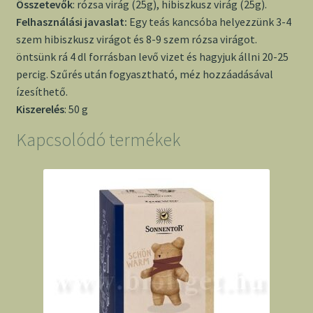
Összetevők
: rózsa virág (25g), hibiszkusz virág (25g).
Felhasználási javaslat:
Egy teás kancsóba helyezzünk 3-4
szem hibiszkusz virágot és 8-9 szem rózsa virágot.
öntsünk rá 4 dl forrásban levő vizet és hagyjuk állni 20-25
percig. Szűrés után fogyasztható, méz hozzáadásával
ízesíthető.
Kiszerelés
: 50 g
Kapcsolódó termékek