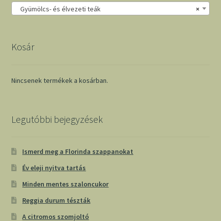
Gyümölcs- és élvezeti teák
×
Kosár
Nincsenek termékek a kosárban.
Legutóbbi bejegyzések
Ismerd meg a Florinda szappanokat
Év eleji nyitva tartás
Minden mentes szaloncukor
Reggia durum tészták
A citromos szomjoltó