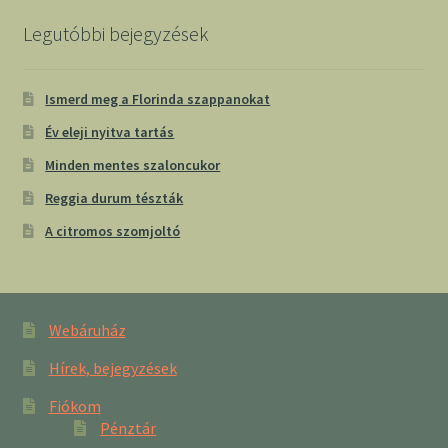
Legutóbbi bejegyzések
Ismerd meg a Florinda szappanokat
Év eleji nyitva tartás
Minden mentes szaloncukor
Reggia durum tészták
A citromos szomjoltó
Webáruház
Hírek, bejegyzések
Fiókom
Pénztár