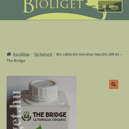
Ugrás
Kilépés
Menü
a
a
navigációhoz
tartalomba
nd
Kezdőlap
Tej helyett
Bio zabkrém (növényi tejszín) 200 ml –
The Bridge
u
nd
u