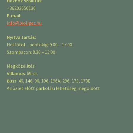
Házhoz szállítás:
+36202650136
E-mail:
info@bioliget.hu
Nyitva tartás:
Hétfőtől – péntekig: 9.00 – 17.00
Szombaton: 8.30 – 13.00
Megközelítés:
Villamos
: 69-es
Busz
: 46, 146, 96, 196, 196A, 296, 173, 173E
Az üzlet előtt parkolási lehetőség megoldott