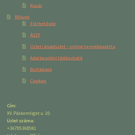
Kosár
Rólunk
Elérhetőség
ÁSZF
Üzleti árukészlet – online termékpaletta
Adatkezelési tájékoztató
Boltképek
Cookies
Cím:
XV. Páskomliget u. 10.
Üzlet száma:
+36705368581