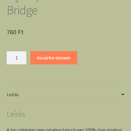
Bridge
760
Ft
Bio
Kosárba teszem
zabkrém
(növényi
tejszín)
200
ml
Leírás
-
The
Leírás
Bridge
mennyiség
A bio zabkrém vagy növényi tejszín egy 100%-ban növényi,