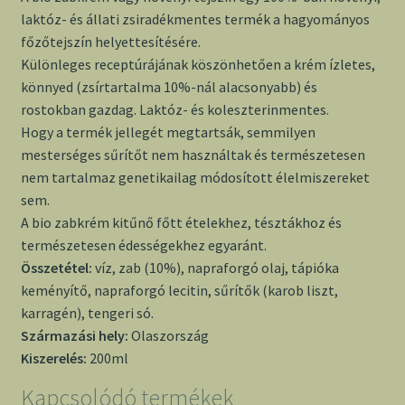
laktóz- és állati zsiradékmentes termék a hagyományos
főzőtejszín helyettesítésére.
Különleges receptúrájának köszönhetően a krém ízletes,
könnyed (zsírtartalma 10%-nál alacsonyabb) és
rostokban gazdag. Laktóz- és koleszterinmentes.
Hogy a termék jellegét megtartsák, semmilyen
mesterséges sűrítőt nem használtak és természetesen
nem tartalmaz genetikailag módosított élelmiszereket
sem.
A bio zabkrém kitűnő főtt ételekhez, tésztákhoz és
természetesen édességekhez egyaránt.
Összetétel:
víz, zab (10%), napraforgó olaj, tápióka
keményítő, napraforgó lecitin, sűrítők (karob liszt,
karragén), tengeri só.
Származási hely:
Olaszország
Kiszerelés:
200ml
Kapcsolódó termékek