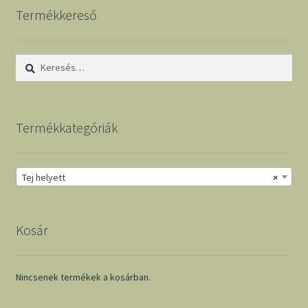
Termékkereső
Keresés:
Termékkategóriák
Tej helyett
×
Kosár
Nincsenek termékek a kosárban.