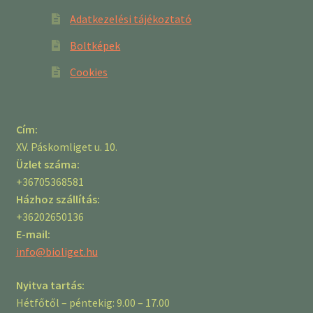
Adatkezelési tájékoztató
Boltképek
Cookies
Cím:
XV. Páskomliget u. 10.
Üzlet száma:
+36705368581
Házhoz szállítás:
+36202650136
E-mail:
info@bioliget.hu
Nyitva tartás:
Hétfőtől – péntekig: 9.00 – 17.00