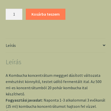
Kombucha
Kosárba teszem
koncentrátum
meggyel
-
Jakab
mennyiség
Leírás
Leírás
A Kombucha koncentrátum meggyel dúsított változata
emésztést könnyítő, testet üdítő fermentált ital. Az 500
ml-es koncentrátumból 20 pohár kombucha ital
készíthető.
Fogyasztási javaslat:
Naponta 1-3 alkalommal 3 evőkanál
(25 ml) kombucha koncentrátumot hajtson fel vízzel.