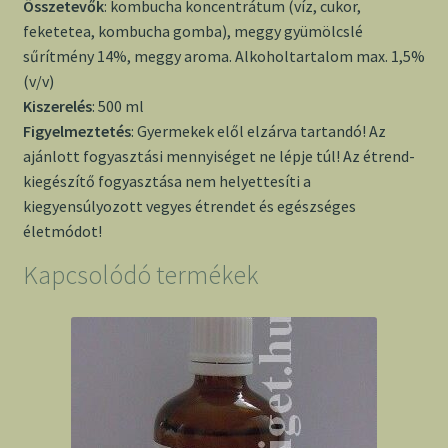
Összetevők
: kombucha koncentrátum (víz, cukor,
feketetea, kombucha gomba), meggy gyümölcslé
sűrítmény 14%, meggy aroma. Alkoholtartalom max. 1,5%
(v/v)
Kiszerelés
: 500 ml
Figyelmeztetés
: Gyermekek elől elzárva tartandó! Az
ajánlott fogyasztási mennyiséget ne lépje túl! Az étrend-
kiegészítő fogyasztása nem helyettesíti a
kiegyensúlyozott vegyes étrendet és egészséges
életmódot!
Kapcsolódó termékek