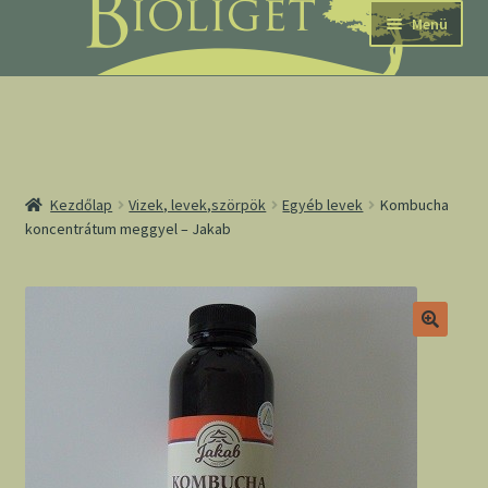
Ugrás
Kilépés
Menü
a
a
navigációhoz
tartalomba
nd
Kezdőlap
Vizek, levek,szörpök
Egyéb levek
Kombucha
koncentrátum meggyel – Jakab
u
nd
u