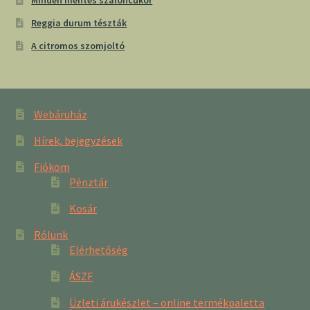
Minden mentes szaloncukor
Reggia durum tészták
A citromos szomjoltó
Webáruház
Hírek, bejegyzések
Fiókom
Pénztár
Kosár
Rólunk
Elérhetőség
ÁSZF
Üzleti árukészlet – online termékpaletta