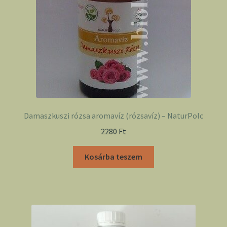
Damaszkuszi rózsa aromavíz (rózsavíz) – NaturPolc
2280
Ft
Kosárba teszem