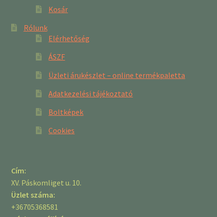
Kosár
Rólunk
Elérhetőség
ÁSZF
Üzleti árukészlet – online termékpaletta
Adatkezelési tájékoztató
Boltképek
Cookies
Cím:
XV. Páskomliget u. 10.
Üzlet száma:
+36705368581