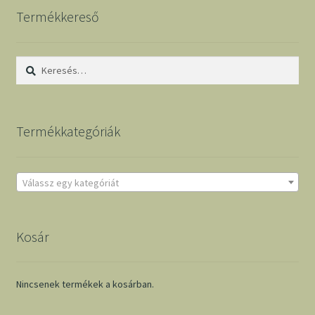
Termékkereső
Keresés:
Termékkategóriák
Válassz egy kategóriát
Kosár
Nincsenek termékek a kosárban.