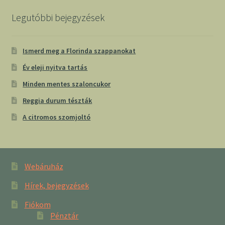
Legutóbbi bejegyzések
Ismerd meg a Florinda szappanokat
Év eleji nyitva tartás
Minden mentes szaloncukor
Reggia durum tészták
A citromos szomjoltó
Webáruház
Hírek, bejegyzések
Fiókom
Pénztár