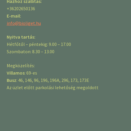
Házhoz szállítás:
+36202650136
E-mail:
info@bioliget.hu
Nyitva tartás:
Hétfőtől – péntekig: 9.00 – 17.00
Szombaton: 8.30 – 13.00
Megközelítés:
Villamos
: 69-es
Busz
: 46, 146, 96, 196, 196A, 296, 173, 173E
Az üzlet előtt parkolási lehetőség megoldott