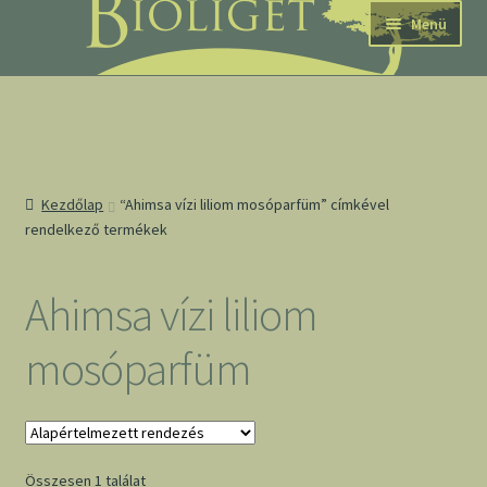
Ugrás
Kilépés
Menü
a
a
navigációhoz
tartalomba
nd
Kezdőlap
“Ahimsa vízi liliom mosóparfüm” címkével
rendelkező termékek
u
nd
Ahimsa vízi liliom
u
mosóparfüm
Összesen 1 találat