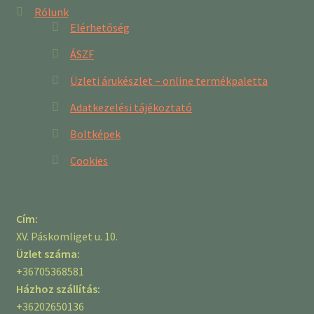
Rólunk
Elérhetőség
ÁSZF
Üzleti árukészlet – online termékpaletta
Adatkezelési tájékoztató
Boltképek
Cookies
Cím:
XV. Páskomliget u. 10.
Üzlet száma:
+36705368581
Házhoz szállítás:
+36202650136