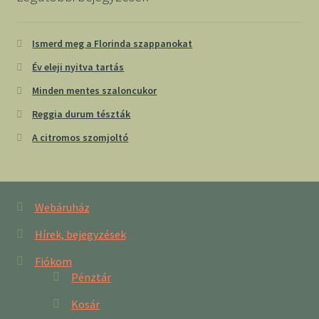
Ismerd meg a Florinda szappanokat
Év eleji nyitva tartás
Minden mentes szaloncukor
Reggia durum tészták
A citromos szomjoltó
Webáruház
Hírek, bejegyzések
Fiókom
Pénztár
Kosár