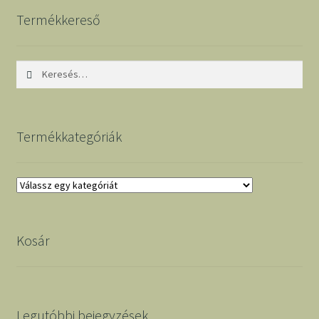
Termékkereső
Keresés:
Termékkategóriák
Kosár
Legutóbbi bejegyzések