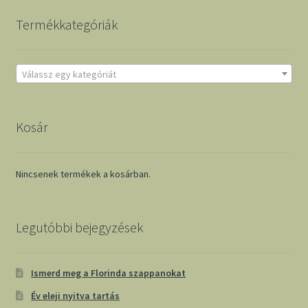
Termékkategóriák
Válassz egy kategóriát
Kosár
Nincsenek termékek a kosárban.
Legutóbbi bejegyzések
Ismerd meg a Florinda szappanokat
Év eleji nyitva tartás