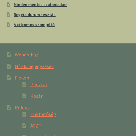
Minden mentes szaloncukor
Reggia durum tészták
A citromos szomjoltó
Webáruház
Hírek, bejegyzések
Fiókom
Pénztár
Kosár
Rólunk
Elérhetőség
ÁSZF