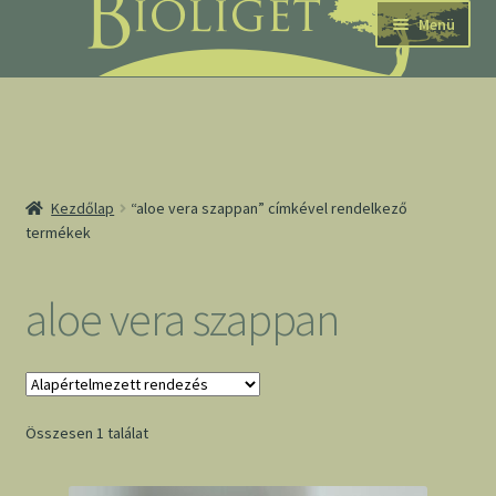
Ugrás
Kilépés
Menü
a
a
navigációhoz
tartalomba
nd
Kezdőlap
“aloe vera szappan” címkével rendelkező
termékek
u
nd
aloe vera szappan
u
Összesen 1 találat