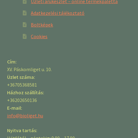
Üzleti árukészlet – online termékpaletta
Adatkezelési tájékoztató
Boltképek
Cookies
Cím:
XV. Páskomliget u. 10.
Üzlet száma:
+36705368581
Házhoz szállítás:
+36202650136
E-mail:
info@bioliget.hu
Nyitva tartás:
Hétfőtől – péntekig: 9.00 – 17.00