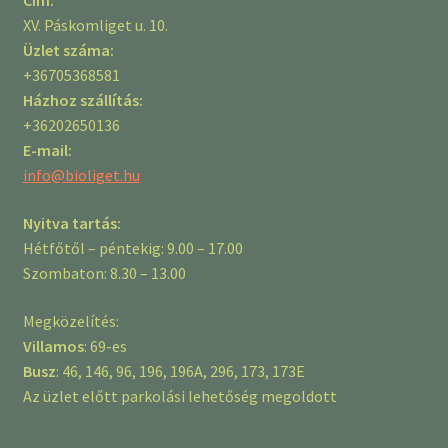
Cím:
XV. Páskomliget u. 10.
Üzlet száma:
+36705368581
Házhoz szállítás:
+36202650136
E-mail:
info@bioliget.hu
Nyitva tartás:
Hétfőtől – péntekig: 9.00 – 17.00
Szombaton: 8.30 – 13.00
Megközelítés:
Villamos
: 69-es
Busz
: 46, 146, 96, 196, 196A, 296, 173, 173E
Az üzlet előtt parkolási lehetőség megoldott