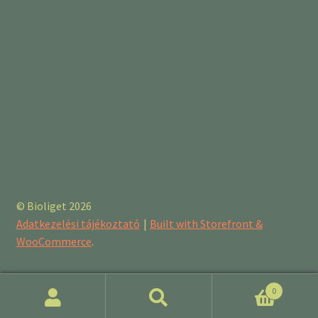
© Bioliget 2026
Adatkezelési tájékoztató
Built with Storefront &
WooCommerce
.
0
Keresés
Keresés