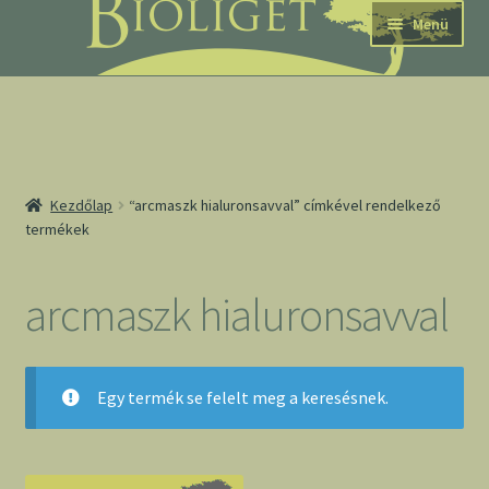
Ugrás
Kilépés
Menü
a
a
navigációhoz
tartalomba
nd
Kezdőlap
“arcmaszk hialuronsavval” címkével rendelkező
termékek
u
nd
arcmaszk hialuronsavval
u
Egy termék se felelt meg a keresésnek.