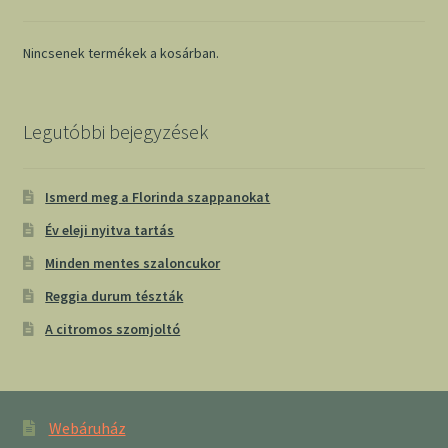
Nincsenek termékek a kosárban.
Legutóbbi bejegyzések
Ismerd meg a Florinda szappanokat
Év eleji nyitva tartás
Minden mentes szaloncukor
Reggia durum tészták
A citromos szomjoltó
Webáruház