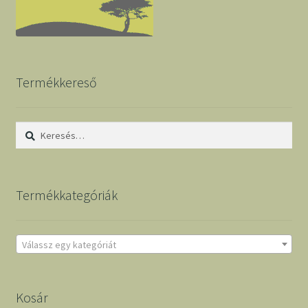
Termékkereső
Keresés:
Termékkategóriák
Válassz egy kategóriát
Kosár