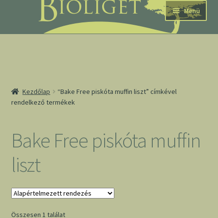
Ugrás
Kilépés
Menü
a
a
navigációhoz
tartalomba
nd
Kezdőlap
“Bake Free piskóta muffin liszt” címkével
rendelkező termékek
u
nd
Bake Free piskóta muffin
u
liszt
Összesen 1 találat