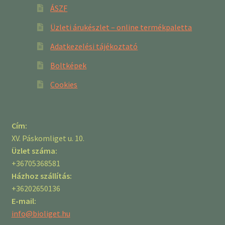
ÁSZF
Üzleti árukészlet – online termékpaletta
Adatkezelési tájékoztató
Boltképek
Cookies
Cím:
XV. Páskomliget u. 10.
Üzlet száma:
+36705368581
Házhoz szállítás:
+36202650136
E-mail:
info@bioliget.hu