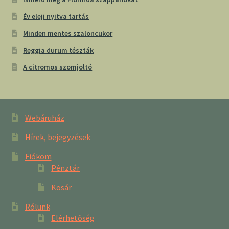
Év eleji nyitva tartás
Minden mentes szaloncukor
Reggia durum tészták
A citromos szomjoltó
Webáruház
Hírek, bejegyzések
Fiókom
Pénztár
Kosár
Rólunk
Elérhetőség