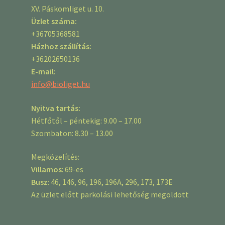
XV. Páskomliget u. 10.
Üzlet száma:
+36705368581
Házhoz szállítás:
+36202650136
E-mail:
info@bioliget.hu
Nyitva tartás:
Hétfőtől – péntekig: 9.00 – 17.00
Szombaton: 8.30 – 13.00
Megközelítés:
Villamos
: 69-es
Busz
: 46, 146, 96, 196, 196A, 296, 173, 173E
Az üzlet előtt parkolási lehetőség megoldott