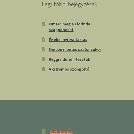
Legutóbbi bejegyzések
Ismerd meg a Florinda
szappanokat
Év eleji nyitva tartás
Minden mentes szaloncukor
Reggia durum tészták
A citromos szomjoltó
Webáruház