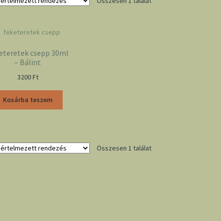
Összesen 1 találat
eteretek csepp 30ml
– Bálint
3200
Ft
Kosárba teszem
Összesen 1 találat