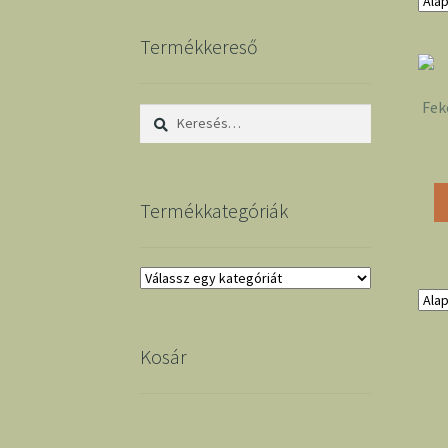
Termékkereső
Fek
Keresés:
Termékkategóriák
Kosár