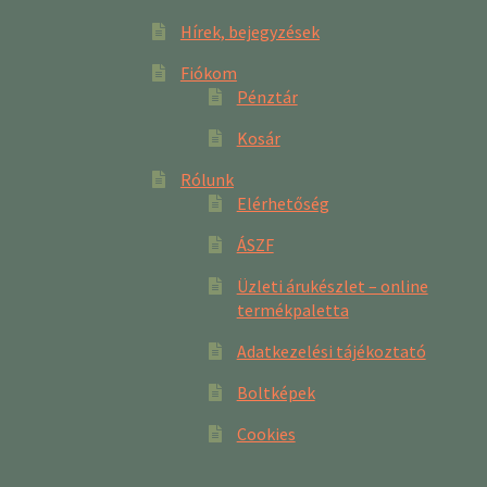
Hírek, bejegyzések
Fiókom
Pénztár
Kosár
Rólunk
Elérhetőség
ÁSZF
Üzleti árukészlet – online
termékpaletta
Adatkezelési tájékoztató
Boltképek
Cookies