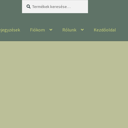
Keresés
Keresés
a
következőre:
ejegyzések
Fiókom
Rólunk
Kezdőoldal