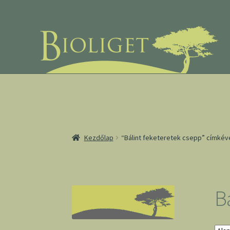
Ugrás
Kilépés
a
a
navigációhoz
tartalomba
Kezdőlap
“Bálint feketeretek csepp” címké
B