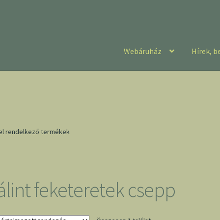
Webáruház
Hírek, b
vel rendelkező termékek
álint feketeretek csepp