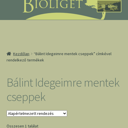
Ugrás
Kilépés
Menü
a
a
navigációhoz
tartalomba
nd
Kezdőlap
“Bálint Idegeimre mentek cseppek” címkével
rendelkező termékek
u
nd
Bálint Idegeimre mentek
u
cseppek
Összesen 1 találat