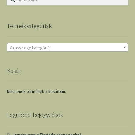
Termékkategóriák
Válassz egy kategóriát
Kosár
Nincsenek termékek a kosárban.
Legutóbbi bejegyzések
Ismerd meg a Florinda szappanokat