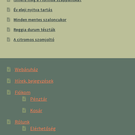
Év eleji nyitva tartás
Minden mentes szaloncukor
Reggia durum tészták
A citromos szomjoltó
Webáruház
Hírek, bejegyzések
Fiókom
Pénztár
Kosár
Rólunk
Elérhetőség