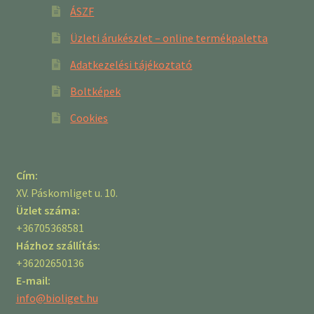
ÁSZF
Üzleti árukészlet – online termékpaletta
Adatkezelési tájékoztató
Boltképek
Cookies
Cím:
XV. Páskomliget u. 10.
Üzlet száma:
+36705368581
Házhoz szállítás:
+36202650136
E-mail:
info@bioliget.hu