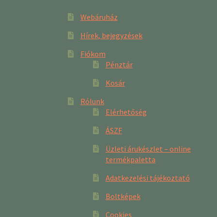
Webáruház
Hírek, bejegyzések
Fiókom
Pénztár
Kosár
Rólunk
Elérhetőség
ÁSZF
Üzleti árukészlet – online
termékpaletta
Adatkezelési tájékoztató
Boltképek
Cookies