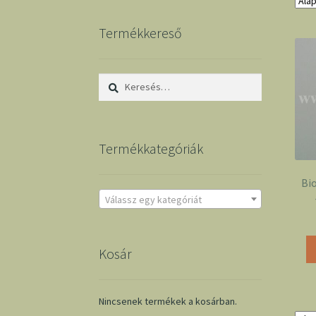
Termékkereső
Keresés:
Termékkategóriák
Bi
Válassz egy kategóriát
Kosár
Nincsenek termékek a kosárban.