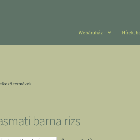
Webáruház
Hírek, b
delkező termékek
asmati barna rizs