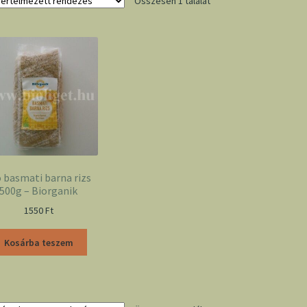
Összesen 1 találat
o basmati barna rizs
500g – Biorganik
1550
Ft
Kosárba teszem