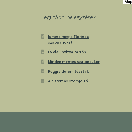
Legutóbbi bejegyzések
Ismerd meg a Florinda
szappanokat
Év eleji nyitva tartás
Minden mentes szaloncukor
Reggia durum tészták
A citromos szomjoltó