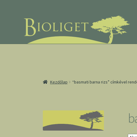
Ugrás
Kilépés
a
a
navigációhoz
tartalomba
Kezdőlap
“basmati barna rizs” címkével ren
b