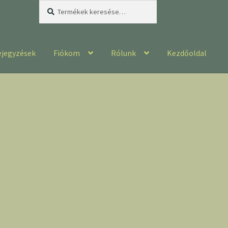
Keresés
Keresés
a
következőre:
ejegyzések
Fiókom
Rólunk
Kezdőoldal