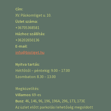
Cím:
XV. Páskomliget u. 10.
Üzlet száma:
+36705368581
Házhoz szállítás:
+36202650136
E-mail:
info@bioliget.hu
Nyitva tartás:
Hétfőtől – péntekig: 9.00 – 17.00
Szombaton: 8.30 – 13.00
Megközelítés:
Villamos
: 69-es
Busz
: 46, 146, 96, 196, 196A, 296, 173, 173E
Az üzlet előtt parkolási lehetőség megoldott