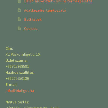
Üzleti árukészlet – online termékpaletta
Adatkezelési tájékoztató
Boltképek
Cookies
Cím:
XV. Páskomliget u. 10.
Üzlet száma:
+36705368581
Házhoz szállítás:
+36202650136
E-mail:
info@bioliget.hu
Nyitva tartás:
Hétfőtől – péntekig: 9.00 – 17.00