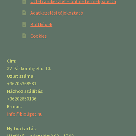
Üzleti árukészlet – online termékpaletta
Adatkezelési tájékoztató
Boltképek
Cookies
Cím:
XV. Páskomliget u. 10.
Üzlet száma:
+36705368581
Házhoz szállítás:
+36202650136
E-mail:
info@bioliget.hu
Nyitva tartás:
Hétfőtől – péntekig: 9.00 – 17.00