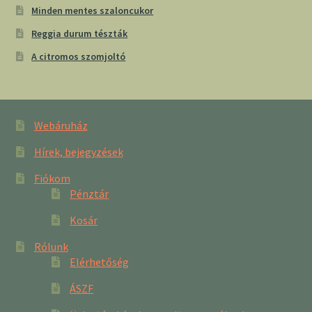
Minden mentes szaloncukor
Reggia durum tészták
A citromos szomjoltó
Webáruház
Hírek, bejegyzések
Fiókom
Pénztár
Kosár
Rólunk
Elérhetőség
ÁSZF