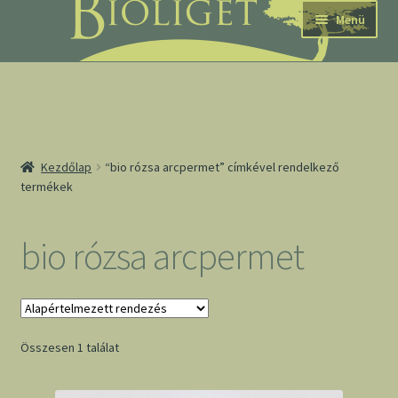
Ugrás
Kilépés
Menü
a
a
navigációhoz
tartalomba
nd
Kezdőlap
“bio rózsa arcpermet” címkével rendelkező
termékek
u
nd
bio rózsa arcpermet
u
Összesen 1 találat