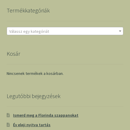
Termékkategóriák
Válassz egy kategóriát
Kosár
Nincsenek termékek a kosárban.
Legutóbbi bejegyzések
Ismerd meg a Florinda szappanokat
Év eleji nyitva tartás