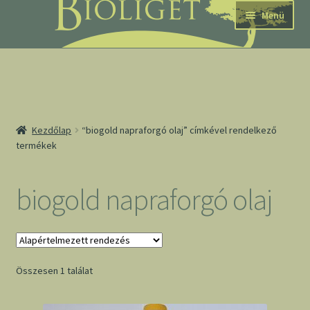
Ugrás
Kilépés
Menü
a
a
navigációhoz
tartalomba
nd
Kezdőlap
“biogold napraforgó olaj” címkével rendelkező
termékek
u
nd
biogold napraforgó olaj
u
Összesen 1 találat