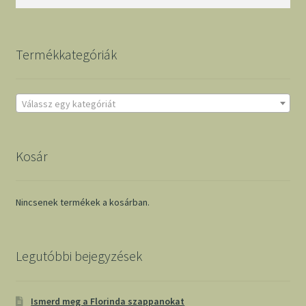
Termékkategóriák
Válassz egy kategóriát
Kosár
Nincsenek termékek a kosárban.
Legutóbbi bejegyzések
Ismerd meg a Florinda szappanokat