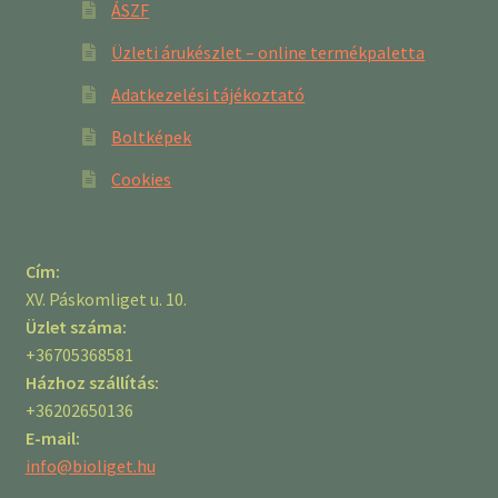
ÁSZF
Üzleti árukészlet – online termékpaletta
Adatkezelési tájékoztató
Boltképek
Cookies
Cím:
XV. Páskomliget u. 10.
Üzlet száma:
+36705368581
Házhoz szállítás:
+36202650136
E-mail:
info@bioliget.hu