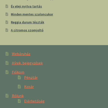
Év eleji nyitva tartás
Minden mentes szaloncukor
Reggia durum tészták
A citromos szomjoltó
Webáruház
Hírek, bejegyzések
Fiókom
Pénztár
Kosár
Rólunk
Elérhetőség