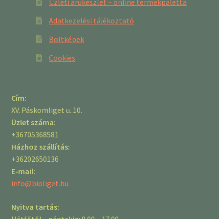
Üzleti árukészlet – online termékpaletta
Adatkezelési tájékoztató
Boltképek
Cookies
Cím:
XV. Páskomliget u. 10.
Üzlet száma:
+36705368581
Házhoz szállítás:
+36202650136
E-mail:
info@bioliget.hu
Nyitva tartás:
Hétfőtől – péntekig: 9.00 – 17.00