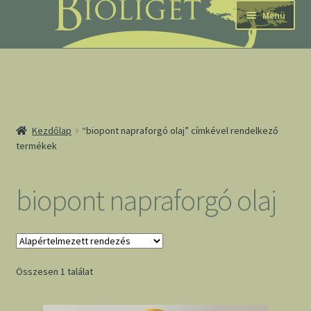
Ugrás
Kilépés
Menü
a
a
navigációhoz
tartalomba
nd
Kezdőlap
“biopont napraforgó olaj” címkével rendelkező
termékek
u
nd
biopont napraforgó olaj
u
Összesen 1 találat