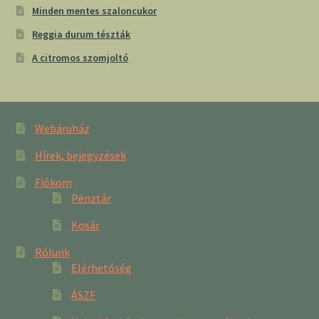
Minden mentes szaloncukor
Reggia durum tészták
A citromos szomjoltó
Webáruház
Hírek, bejegyzések
Fiókom
Pénztár
Kosár
Rólunk
Elérhetőség
ÁSZF