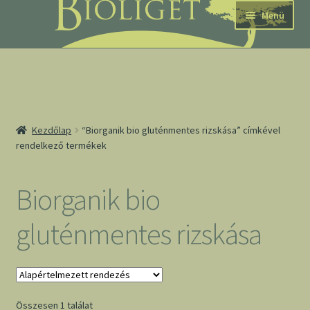
Ugrás
Kilépés
Menü
a
a
navigációhoz
tartalomba
nd
Kezdőlap
“Biorganik bio gluténmentes rizskása” címkével
rendelkező termékek
u
nd
Biorganik bio
u
gluténmentes rizskása
Összesen 1 találat