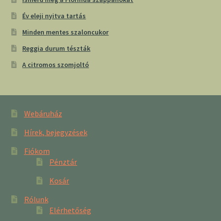
Év eleji nyitva tartás
Minden mentes szaloncukor
Reggia durum tészták
A citromos szomjoltó
Webáruház
Hírek, bejegyzések
Fiókom
Pénztár
Kosár
Rólunk
Elérhetőség