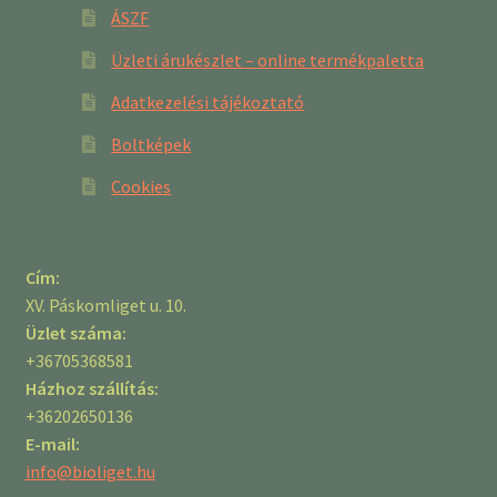
ÁSZF
Üzleti árukészlet – online termékpaletta
Adatkezelési tájékoztató
Boltképek
Cookies
Cím:
XV. Páskomliget u. 10.
Üzlet száma:
+36705368581
Házhoz szállítás:
+36202650136
E-mail:
info@bioliget.hu