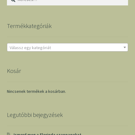
Termékkategóriák
Válassz egy kategóriát
Kosár
Nincsenek termékek a kosárban.
Legutóbbi bejegyzések
Ismerd meg a Florinda szappanokat